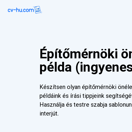
Építőmérnöki ön
példa (ingyene
Készítsen olyan építőmérnöki önéle
példáink és írási tippjeink segítségév
Használja és testre szabja sablonu
interjút.