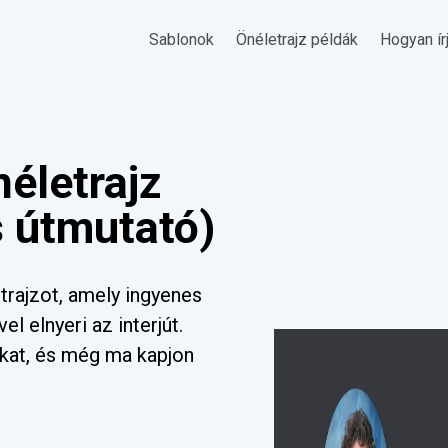
Sablonok
Önéletrajz példák
Hogyan ír
életrajz
s útmutató)
trajzot, amely ingyenes
el elnyeri az interjút.
nkat, és még ma kapjon