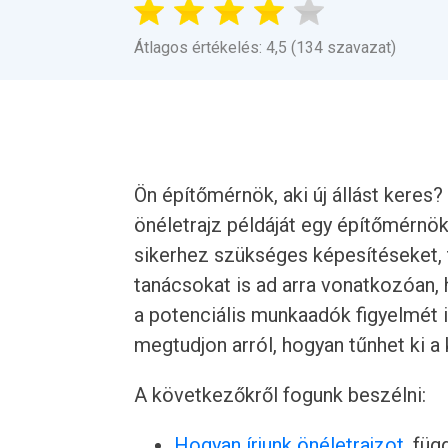
Átlagos értékelés: 4,5 (134 szavazat)
Ön építőmérnök, aki új állást keres?
önéletrajz példáját egy építőmérnö
sikerhez szükséges képesítéseket,
tanácsokat is ad arra vonatkozóan,
a potenciális munkaadók figyelmét i
megtudjon arról, hogyan tűnhet ki a
A következőkről fogunk beszélni:
Hogyan írjunk önéletrajzot
, füg