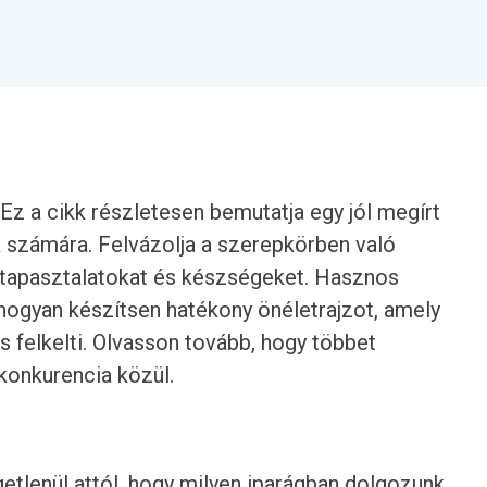
 Ez a cikk részletesen bemutatja egy jól megírt
k számára. Felvázolja a szerepkörben való
 tapasztalatokat és készségeket. Hasznos
 hogyan készítsen hatékony önéletrajzot, amely
s felkelti. Olvasson tovább, hogy többet
 konkurencia közül.
getlenül attól, hogy milyen iparágban dolgozunk