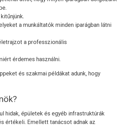
be.
 kitűnjünk.
lyeket a munkáltatók minden iparágban látni
etrajzot a professzionális
 miért érdemes használni.
tippeket és szakmai példákat adunk, hogy
rnök?
 hidak, épületek és egyéb infrastruktúrák
 és értékeli. Emellett tanácsot adnak az