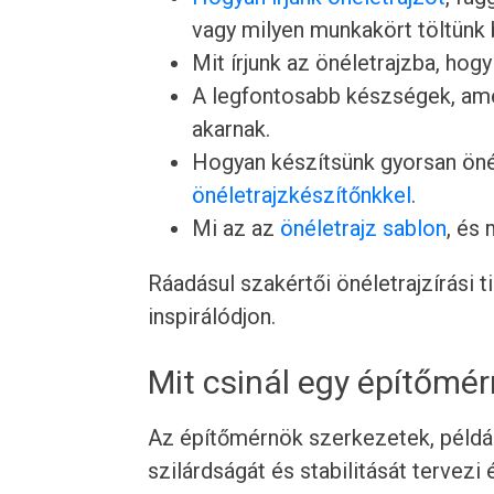
vagy milyen munkakört töltünk 
Mit írjunk az önéletrajzba, hogy
A legfontosabb készségek, ame
akarnak.
Hogyan készítsünk gyorsan önél
önéletrajzkészítőnkkel
.
Mi az az
önéletrajz sablon
, és
Ráadásul szakértői önéletrajzírási 
inspirálódjon.
Mit csinál egy építőmé
Az építőmérnök szerkezetek, például
szilárdságát és stabilitását tervezi