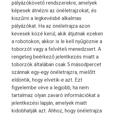
pályázókövető rendszerekre, amelyek
képesek átnézni az önéletrajzokat, és
kiszűrni a legkevésbé alkalmas
pályázókat. Ha az önéletrajza azon
kevesek közé kerül, akik átjutnak ezeken
a robotokon, akkor is le kell nyűgöznie a
toborzót vagy a felvételi menedzsert. A
rengeteg beérkező jelentkezés miatt a
toborzók általában csak 5 másodpercet
szánnak egy-egy önéletrajzra, mielőtt
eldöntik, hogy elvetik-e azt. Ezt
figyelembe véve a legjobb, ha nem
tartalmaz olyan zavaró információkat a
jelentkezési lapján, amelyek miatt
kidobhatják azt. Ahhoz, hogy önéletrajza