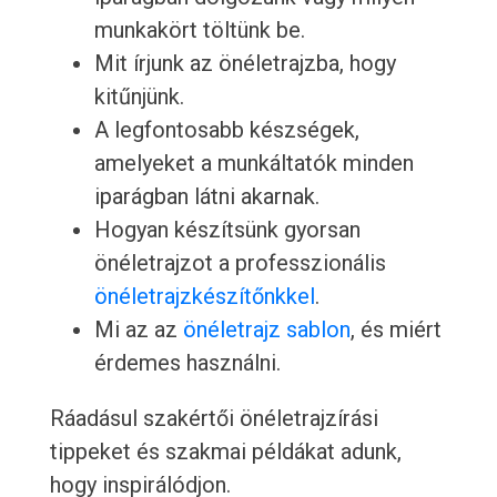
munkakört töltünk be.
Mit írjunk az önéletrajzba, hogy
kitűnjünk.
A legfontosabb készségek,
amelyeket a munkáltatók minden
iparágban látni akarnak.
Hogyan készítsünk gyorsan
önéletrajzot a professzionális
önéletrajzkészítőnkkel
.
Mi az az
önéletrajz sablon
, és miért
érdemes használni.
Ráadásul szakértői önéletrajzírási
tippeket és szakmai példákat adunk,
hogy inspirálódjon.