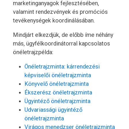
marketinganyagok fejlesztésében,
valamint rendezvények és promóciós
tevékenységek koordinálásában.
Mindjárt elkezdjük, de előbb íme néhány
más, ügyfélkoordinátorral kapcsolatos
önéletrajzpélda:
Önéletrajzminta: kárrendezési
képviselői önéletrajzminta
Könyvelő önéletrajzminta
Ékszerész önéletrajzminta
Ügyintéző önéletrajzminta
Udvariassági ügyintéző
önéletrajzminta
Virágos menedzser önéletrajzminta