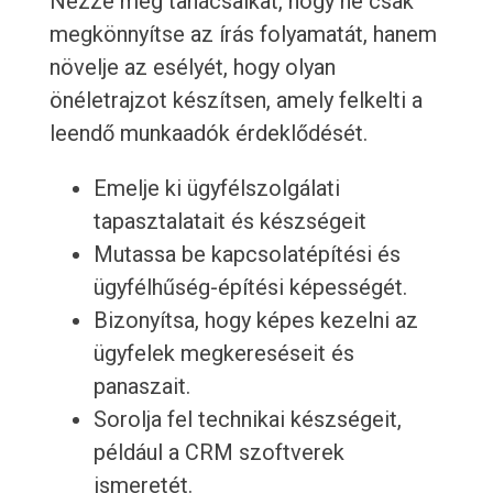
Nézze meg tanácsaikat, hogy ne csak
megkönnyítse az írás folyamatát, hanem
növelje az esélyét, hogy olyan
önéletrajzot készítsen, amely felkelti a
leendő munkaadók érdeklődését.
Emelje ki ügyfélszolgálati
tapasztalatait és készségeit
Mutassa be kapcsolatépítési és
ügyfélhűség-építési képességét.
Bizonyítsa, hogy képes kezelni az
ügyfelek megkereséseit és
panaszait.
Sorolja fel technikai készségeit,
például a CRM szoftverek
ismeretét.