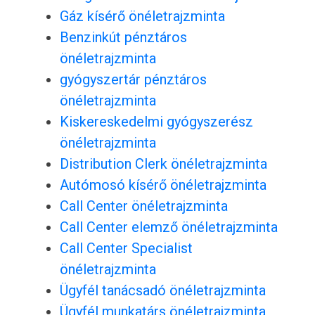
Gáz kísérő önéletrajzminta
Benzinkút pénztáros
önéletrajzminta
gyógyszertár pénztáros
önéletrajzminta
Kiskereskedelmi gyógyszerész
önéletrajzminta
Distribution Clerk önéletrajzminta
Autómosó kísérő önéletrajzminta
Call Center önéletrajzminta
Call Center elemző önéletrajzminta
Call Center Specialist
önéletrajzminta
Ügyfél tanácsadó önéletrajzminta
Ügyfél munkatárs önéletrajzminta