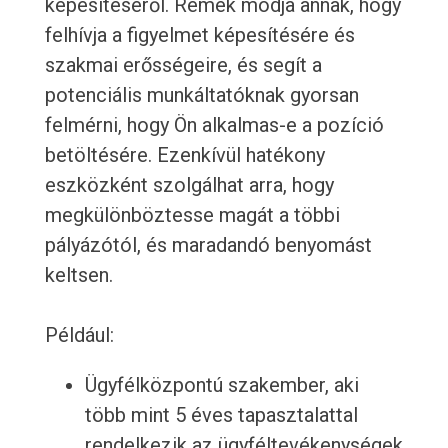
képesítéséről. Remek módja annak, hogy
felhívja a figyelmet képesítésére és
szakmai erősségeire, és segít a
potenciális munkáltatóknak gyorsan
felmérni, hogy Ön alkalmas-e a pozíció
betöltésére. Ezenkívül hatékony
eszközként szolgálhat arra, hogy
megkülönböztesse magát a többi
pályázótól, és maradandó benyomást
keltsen.
Például:
Ügyfélközpontú szakember, aki
több mint 5 éves tapasztalattal
rendelkezik az ügyféltevékenységek