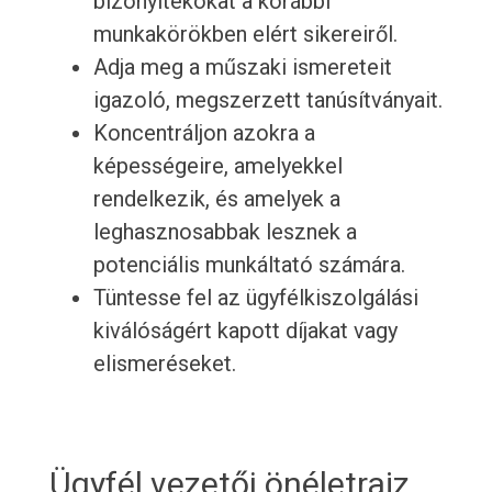
bizonyítékokat a korábbi
munkakörökben elért sikereiről.
Adja meg a műszaki ismereteit
igazoló, megszerzett tanúsítványait.
Koncentráljon azokra a
képességeire, amelyekkel
rendelkezik, és amelyek a
leghasznosabbak lesznek a
potenciális munkáltató számára.
Tüntesse fel az ügyfélkiszolgálási
kiválóságért kapott díjakat vagy
elismeréseket.
Ügyfél vezetői önéletrajz