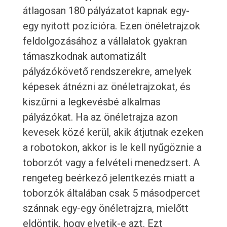
átlagosan 180 pályázatot kapnak egy-
egy nyitott pozícióra. Ezen önéletrajzok
feldolgozásához a vállalatok gyakran
támaszkodnak automatizált
pályázókövető rendszerekre, amelyek
képesek átnézni az önéletrajzokat, és
kiszűrni a legkevésbé alkalmas
pályázókat. Ha az önéletrajza azon
kevesek közé kerül, akik átjutnak ezeken
a robotokon, akkor is le kell nyűgöznie a
toborzót vagy a felvételi menedzsert. A
rengeteg beérkező jelentkezés miatt a
toborzók általában csak 5 másodpercet
szánnak egy-egy önéletrajzra, mielőtt
eldöntik, hogy elvetik-e azt. Ezt