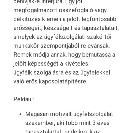
behívják-e interjúra. Egy jól
megfogalmazott összefoglaló vagy
célkitűzés kiemeli a jelölt legfontosabb
erősségeit, készségeit és tapasztalatait,
amelyek az ügyfélszolgálati szakértői
munkakör szempontjából relevánsak.
Remek módja annak, hogy bemutassa a
jelölt képességét a kivételes
ügyfélkiszolgálásra és az ügyfelekkel
való erős kapcsolatépítésre.
Például:
Magasan motivált ügyfélszolgálati
szakember, aki több mint 3 éves
tapasztalattal rendelkezik az