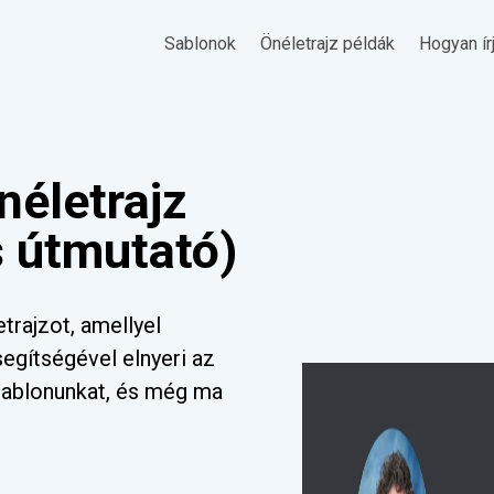
Sablonok
Önéletrajz példák
Hogyan ír
néletrajz
s útmutató)
etrajzot, amellyel
 segítségével elnyeri az
a sablonunkat, és még ma