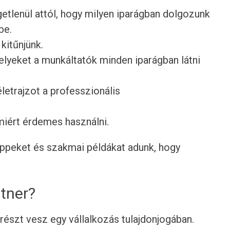
getlenül attól, hogy milyen iparágban dolgozunk
be.
 kitűnjünk.
lyeket a munkáltatók minden iparágban látni
etrajzot a professzionális
 miért érdemes használni.
tippeket és szakmai példákat adunk, hogy
rtner?
 részt vesz egy vállalkozás tulajdonjogában.