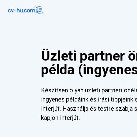
Üzleti partner ö
példa (ingyene
Készítsen olyan üzleti partneri önél
ingyenes példáink és írási tippjeink
interjút. Használja és testre szabj
kapjon interjút.