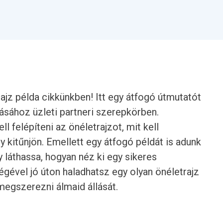
rajz példa cikkünkben! Itt egy átfogó útmutatót
rásához üzleti partneri szerepkörben.
l felépíteni az önéletrajzot, mit kell
y kitűnjön. Emellett egy átfogó példát is adunk
gy láthassa, hogyan néz ki egy sikeres
égével jó úton haladhatsz egy olyan önéletrajz
megszerezni álmaid állását.