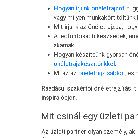
Hogyan írjunk önéletrajzot
, füg
vagy milyen munkakört töltünk 
Mit írjunk az önéletrajzba, hogy
A legfontosabb készségek, ame
akarnak.
Hogyan készítsünk gyorsan önél
önéletrajzkészítőnkkel
.
Mi az az
önéletrajz sablon
, és
Ráadásul szakértői önéletrajzírási 
inspirálódjon.
Mit csinál egy üzleti pa
Az üzleti partner olyan személy, aki