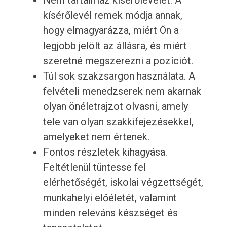
Nem tartalmaz kísérőlevelet. A
kísérőlevél remek módja annak,
hogy elmagyarázza, miért Ön a
legjobb jelölt az állásra, és miért
szeretné megszerezni a pozíciót.
Túl sok szakzsargon használata. A
felvételi menedzserek nem akarnak
olyan önéletrajzot olvasni, amely
tele van olyan szakkifejezésekkel,
amelyeket nem értenek.
Fontos részletek kihagyása.
Feltétlenül tüntesse fel
elérhetőségét, iskolai végzettségét,
munkahelyi előéletét, valamint
minden releváns készséget és