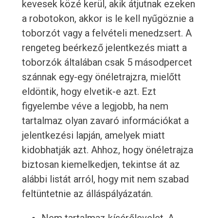
kevesek közé kerül, akik átjutnak ezeken
a robotokon, akkor is le kell nyűgöznie a
toborzót vagy a felvételi menedzsert. A
rengeteg beérkező jelentkezés miatt a
toborzók általában csak 5 másodpercet
szánnak egy-egy önéletrajzra, mielőtt
eldöntik, hogy elvetik-e azt. Ezt
figyelembe véve a legjobb, ha nem
tartalmaz olyan zavaró információkat a
jelentkezési lapján, amelyek miatt
kidobhatják azt. Ahhoz, hogy önéletrajza
biztosan kiemelkedjen, tekintse át az
alábbi listát arról, hogy mit nem szabad
feltüntetnie az álláspályázatán.