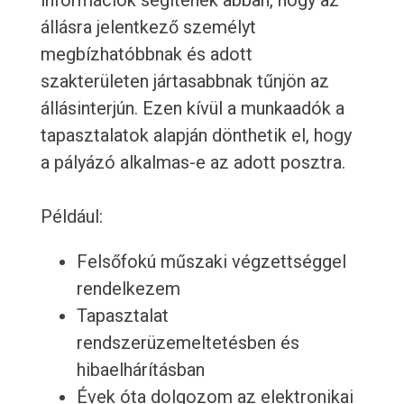
információk segítenek abban, hogy az
állásra jelentkező személyt
megbízhatóbbnak és adott
szakterületen jártasabbnak tűnjön az
állásinterjún. Ezen kívül a munkaadók a
tapasztalatok alapján dönthetik el, hogy
a pályázó alkalmas-e az adott posztra.
Például:
Felsőfokú műszaki végzettséggel
rendelkezem
Tapasztalat
rendszerüzemeltetésben és
hibaelhárításban
Évek óta dolgozom az elektronikai