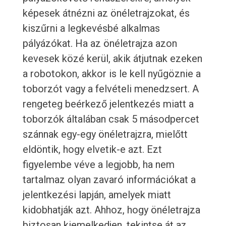
képesek átnézni az önéletrajzokat, és
kiszűrni a legkevésbé alkalmas
pályázókat. Ha az önéletrajza azon
kevesek közé kerül, akik átjutnak ezeken
a robotokon, akkor is le kell nyűgöznie a
toborzót vagy a felvételi menedzsert. A
rengeteg beérkező jelentkezés miatt a
toborzók általában csak 5 másodpercet
szánnak egy-egy önéletrajzra, mielőtt
eldöntik, hogy elvetik-e azt. Ezt
figyelembe véve a legjobb, ha nem
tartalmaz olyan zavaró információkat a
jelentkezési lapján, amelyek miatt
kidobhatják azt. Ahhoz, hogy önéletrajza
biztosan kiemelkedjen, tekintse át az