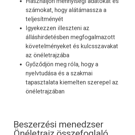
Használjon mennyiségi adatokat és
számokat, hogy alátámassza a
teljesítményét
Igyekezzen illeszteni az
álláshirdetésben megfogalmazott
követelményeket és kulcsszavakat
az önéletrajzába
Győződjön meg róla, hogy a
nyelvtudása és a szakmai
tapasztalata kiemelten szerepel az
önéletrajzában
Beszerzési menedzser
Önéletrajz összefoglaló