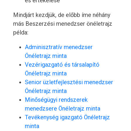
és értékelése
Mindjárt kezdjük, de előbb íme néhány
más Beszerzési menedzser önéletrajz
példa:
Adminisztratív menedzser
Önéletrajz minta
Vezérigazgató és társalapító
Önéletrajz minta
Senior üzletfejlesztési menedzser
Önéletrajz minta
Minőségügyi rendszerek
menedzsere Önéletrajz minta
Tevékenység igazgató Önéletrajz
minta