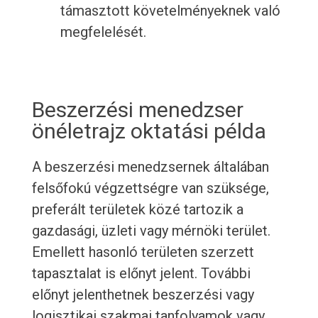
támasztott követelményeknek való
megfelelését.
Beszerzési menedzser
önéletrajz oktatási példa
A beszerzési menedzsernek általában
felsőfokú végzettségre van szüksége,
preferált területek közé tartozik a
gazdasági, üzleti vagy mérnöki terület.
Emellett hasonló területen szerzett
tapasztalat is előnyt jelent. További
előnyt jelenthetnek beszerzési vagy
logisztikai szakmai tanfolyamok vagy