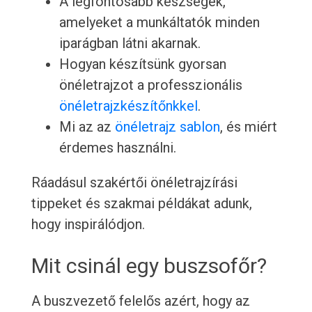
A legfontosabb készségek,
amelyeket a munkáltatók minden
iparágban látni akarnak.
Hogyan készítsünk gyorsan
önéletrajzot a professzionális
önéletrajzkészítőnkkel
.
Mi az az
önéletrajz sablon
, és miért
érdemes használni.
Ráadásul szakértői önéletrajzírási
tippeket és szakmai példákat adunk,
hogy inspirálódjon.
Mit csinál egy buszsofőr?
A buszvezető felelős azért, hogy az