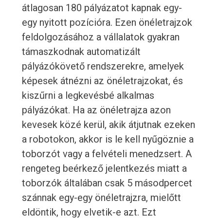
átlagosan 180 pályázatot kapnak egy-
egy nyitott pozícióra. Ezen önéletrajzok
feldolgozásához a vállalatok gyakran
támaszkodnak automatizált
pályázókövető rendszerekre, amelyek
képesek átnézni az önéletrajzokat, és
kiszűrni a legkevésbé alkalmas
pályázókat. Ha az önéletrajza azon
kevesek közé kerül, akik átjutnak ezeken
a robotokon, akkor is le kell nyűgöznie a
toborzót vagy a felvételi menedzsert. A
rengeteg beérkező jelentkezés miatt a
toborzók általában csak 5 másodpercet
szánnak egy-egy önéletrajzra, mielőtt
eldöntik, hogy elvetik-e azt. Ezt