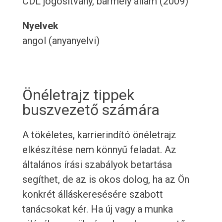
CDL jogosítvány, bármely állam (2009)
Nyelvek
angol (anyanyelvi)
Önéletrajz tippek
buszvezető számára
A tökéletes, karrierindító önéletrajz
elkészítése nem könnyű feladat. Az
általános írási szabályok betartása
segíthet, de az is okos dolog, ha az Ön
konkrét álláskeresésére szabott
tanácsokat kér. Ha új vagy a munka