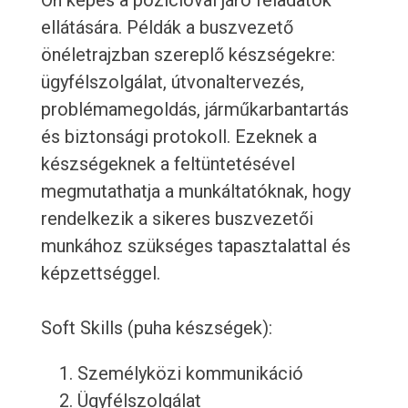
Ön képes a pozícióval járó feladatok
ellátására. Példák a buszvezető
önéletrajzban szereplő készségekre:
ügyfélszolgálat, útvonaltervezés,
problémamegoldás, járműkarbantartás
és biztonsági protokoll. Ezeknek a
készségeknek a feltüntetésével
megmutathatja a munkáltatóknak, hogy
rendelkezik a sikeres buszvezetői
munkához szükséges tapasztalattal és
képzettséggel.
Soft Skills (puha készségek):
Személyközi kommunikáció
Ügyfélszolgálat