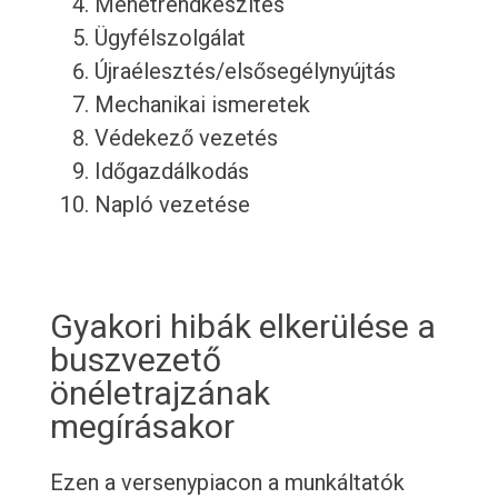
Menetrendkészítés
Ügyfélszolgálat
Újraélesztés/elsősegélynyújtás
Mechanikai ismeretek
Védekező vezetés
Időgazdálkodás
Napló vezetése
Gyakori hibák elkerülése a
buszvezető
önéletrajzának
megírásakor
Ezen a versenypiacon a munkáltatók