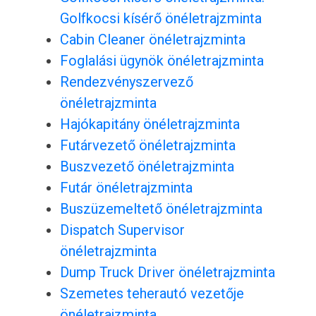
Golfkocsi kísérő önéletrajzminta
Cabin Cleaner önéletrajzminta
Foglalási ügynök önéletrajzminta
Rendezvényszervező
önéletrajzminta
Hajókapitány önéletrajzminta
Futárvezető önéletrajzminta
Buszvezető önéletrajzminta
Futár önéletrajzminta
Buszüzemeltető önéletrajzminta
Dispatch Supervisor
önéletrajzminta
Dump Truck Driver önéletrajzminta
Szemetes teherautó vezetője
önéletrajzminta