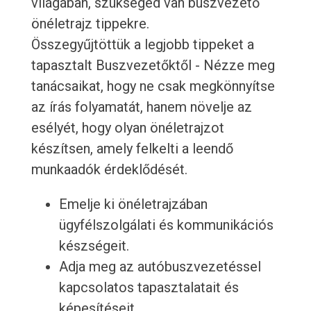
világában, szükséged van buszvezető
önéletrajz tippekre.
Összegyűjtöttük a legjobb tippeket a
tapasztalt Buszvezetőktől - Nézze meg
tanácsaikat, hogy ne csak megkönnyítse
az írás folyamatát, hanem növelje az
esélyét, hogy olyan önéletrajzot
készítsen, amely felkelti a leendő
munkaadók érdeklődését.
Emelje ki önéletrajzában
ügyfélszolgálati és kommunikációs
készségeit.
Adja meg az autóbuszvezetéssel
kapcsolatos tapasztalatait és
képesítéseit.