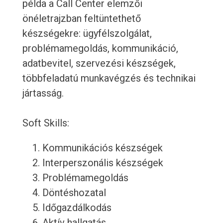
példa a Call Center elemzői
önéletrajzban feltüntethető
készségekre: ügyfélszolgálat,
problémamegoldás, kommunikáció,
adatbevitel, szervezési készségek,
többfeladatú munkavégzés és technikai
jártasság.
Soft Skills:
Kommunikációs készségek
Interperszonális készségek
Problémamegoldás
Döntéshozatal
Időgazdálkodás
Aktív hallgatás