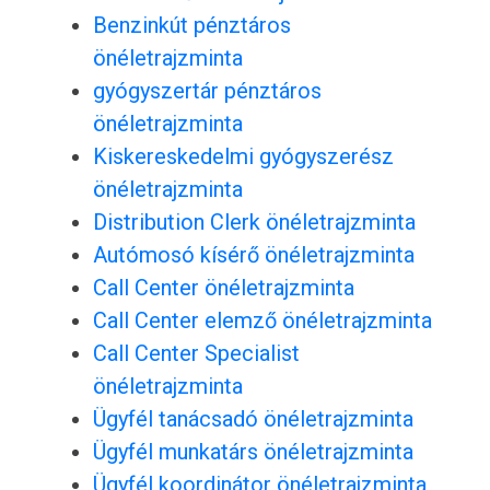
Benzinkút pénztáros
önéletrajzminta
gyógyszertár pénztáros
önéletrajzminta
Kiskereskedelmi gyógyszerész
önéletrajzminta
Distribution Clerk önéletrajzminta
Autómosó kísérő önéletrajzminta
Call Center önéletrajzminta
Call Center elemző önéletrajzminta
Call Center Specialist
önéletrajzminta
Ügyfél tanácsadó önéletrajzminta
Ügyfél munkatárs önéletrajzminta
Ügyfél koordinátor önéletrajzminta