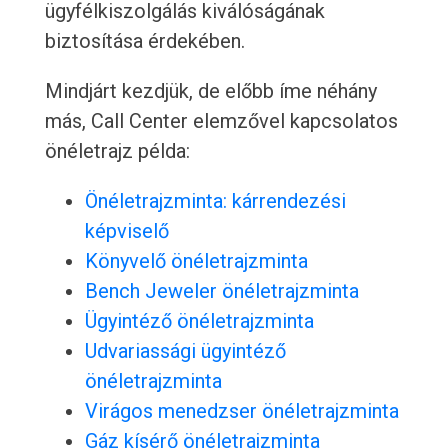
ügyfélkiszolgálás kiválóságának
biztosítása érdekében.
Mindjárt kezdjük, de előbb íme néhány
más, Call Center elemzővel kapcsolatos
önéletrajz példa:
Önéletrajzminta: kárrendezési
képviselő
Könyvelő önéletrajzminta
Bench Jeweler önéletrajzminta
Ügyintéző önéletrajzminta
Udvariassági ügyintéző
önéletrajzminta
Virágos menedzser önéletrajzminta
Gáz kísérő önéletrajzminta