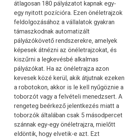
átlagosan 180 pályázatot kapnak egy-
egy nyitott pozícióra. Ezen önéletrajzok
feldolgozásához a vállalatok gyakran
támaszkodnak automatizált
pályázókövető rendszerekre, amelyek
képesek átnézni az önéletrajzokat, és
kiszűrni a legkevésbé alkalmas
pályázókat. Ha az önéletrajza azon
kevesek közé kerül, akik átjutnak ezeken
a robotokon, akkor is le kell nyűgöznie a
toborzót vagy a felvételi menedzsert. A
rengeteg beérkező jelentkezés miatt a
toborzók általában csak 5 másodpercet
szánnak egy-egy önéletrajzra, mielőtt
eldöntik, hogy elvetik-e azt. Ezt