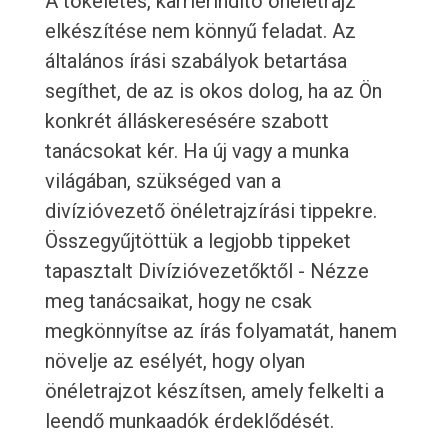
A tökéletes, karrierindító önéletrajz
elkészítése nem könnyű feladat. Az
általános írási szabályok betartása
segíthet, de az is okos dolog, ha az Ön
konkrét álláskeresésére szabott
tanácsokat kér. Ha új vagy a munka
világában, szükséged van a
divízióvezető önéletrajzírási tippekre.
Összegyűjtöttük a legjobb tippeket
tapasztalt Divízióvezetőktől - Nézze
meg tanácsaikat, hogy ne csak
megkönnyítse az írás folyamatát, hanem
növelje az esélyét, hogy olyan
önéletrajzot készítsen, amely felkelti a
leendő munkaadók érdeklődését.