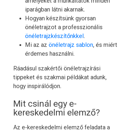
amelyeket a munkáltatók minden
iparágban látni akarnak.
Hogyan készítsünk gyorsan
önéletrajzot a professzionális
önéletrajzkészítőnkkel
.
Mi az az
önéletrajz sablon
, és miért
érdemes használni.
Ráadásul szakértői önéletrajzírási
tippeket és szakmai példákat adunk,
hogy inspirálódjon.
Mit csinál egy e-
kereskedelmi elemző?
Az e-kereskedelmi elemző feladata a