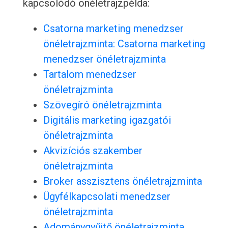
kapcsolódó önéletrajzpélda:
Csatorna marketing menedzser
önéletrajzminta: Csatorna marketing
menedzser önéletrajzminta
Tartalom menedzser
önéletrajzminta
Szövegíró önéletrajzminta
Digitális marketing igazgatói
önéletrajzminta
Akvizíciós szakember
önéletrajzminta
Broker asszisztens önéletrajzminta
Ügyfélkapcsolati menedzser
önéletrajzminta
Adománygyűjtő önéletrajzminta