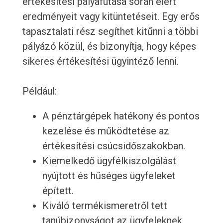
értékesítési pályafutása során elért
eredményeit vagy kitüntetéseit. Egy erős
tapasztalati rész segíthet kitűnni a többi
pályázó közül, és bizonyítja, hogy képes
sikeres értékesítési ügyintéző lenni.
Például:
A pénztárgépek hatékony és pontos
kezelése és működtetése az
értékesítési csúcsidőszakokban.
Kiemelkedő ügyfélkiszolgálást
nyújtott és hűséges ügyfeleket
épített.
Kiváló termékismeretről tett
tanúbizonyságot az ügyfeleknek,