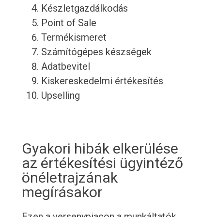
Készletgazdálkodás
Point of Sale
Termékismeret
Számítógépes készségek
Adatbevitel
Kiskereskedelmi értékesítés
Upselling
Gyakori hibák elkerülése
az értékesítési ügyintéző
önéletrajzának
megírásakor
Ezen a versenypiacon a munkáltatók