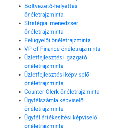
Boltvezető-helyettes
önéletrajzminta
Stratégiai menedzser
önéletrajzminta
Felügyelői önéletrajzminta
VP of Finance önéletrajzminta
Üzletfejlesztési igazgató
önéletrajzminta
Üzletfejlesztési képviselő
önéletrajzminta
Counter Clerk önéletrajzminta
Ügyfélszámla képviselő
önéletrajzminta
Ügyfél értékesítési képviselő
önéletrajzminta