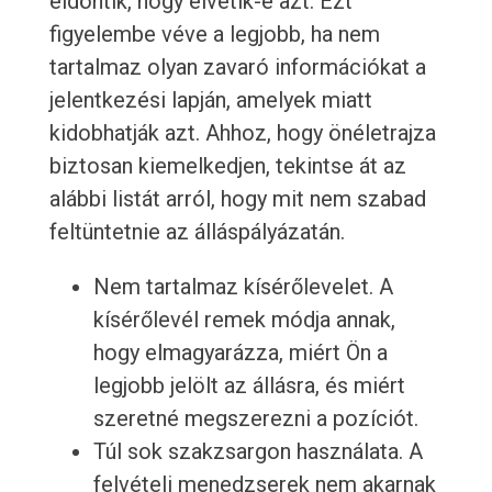
eldöntik, hogy elvetik-e azt. Ezt
figyelembe véve a legjobb, ha nem
tartalmaz olyan zavaró információkat a
jelentkezési lapján, amelyek miatt
kidobhatják azt. Ahhoz, hogy önéletrajza
biztosan kiemelkedjen, tekintse át az
alábbi listát arról, hogy mit nem szabad
feltüntetnie az álláspályázatán.
Nem tartalmaz kísérőlevelet. A
kísérőlevél remek módja annak,
hogy elmagyarázza, miért Ön a
legjobb jelölt az állásra, és miért
szeretné megszerezni a pozíciót.
Túl sok szakzsargon használata. A
felvételi menedzserek nem akarnak