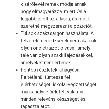
kísérőlevél remek módja annak,
hogy elmagyarázza, miért Ön a
legjobb jelölt az állásra, és miért
szeretné megszerezni a pozíciót.
Túl sok szakzsargon használata. A
felvételi menedzserek nem akarnak
olyan önéletrajzot olvasni, amely
tele van olyan szakkifejezésekkel,
amelyeket nem értenek.
Fontos részletek kihagyása.
Feltétlenül tüntesse fel
elérhetőségét, iskolai végzettségét,
munkahelyi előéletét, valamint
minden releváns készséget és
tapasztalatot.