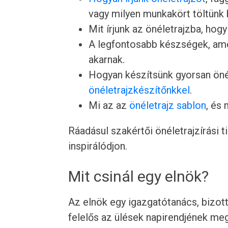
vagy milyen munkakört töltünk 
Mit írjunk az önéletrajzba, hogy
A legfontosabb készségek, ame
akarnak.
Hogyan készítsünk gyorsan önél
önéletrajzkészítőnkkel
.
Mi az az
önéletrajz sablon
, és
Ráadásul szakértői önéletrajzírási 
inspirálódjon.
Mit csinál egy elnök?
Az elnök egy igazgatótanács, bizot
felelős az ülések napirendjének me