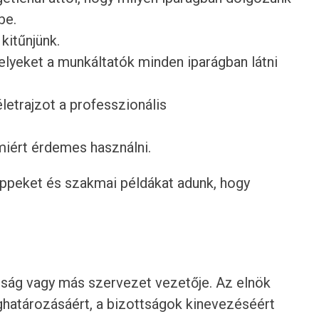
be.
 kitűnjünk.
lyeket a munkáltatók minden iparágban látni
etrajzot a professzionális
 miért érdemes használni.
tippeket és szakmai példákat adunk, hogy
tság vagy más szervezet vezetője. Az elnök
ghatározásáért, a bizottságok kinevezéséért