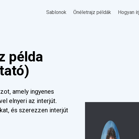
Sablonok
Önéletrajz példák
Hogyan ír
jz példa
tató)
jzot, amely ingyenes
el elnyeri az interjút.
kat, és szerezzen interjút