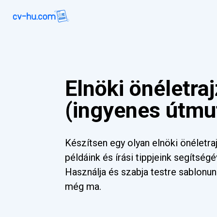
Elnöki önéletra
(ingyenes útmu
Készítsen egy olyan elnöki önéletra
példáink és írási tippjeink segítségév
Használja és szabja testre sablonun
még ma.