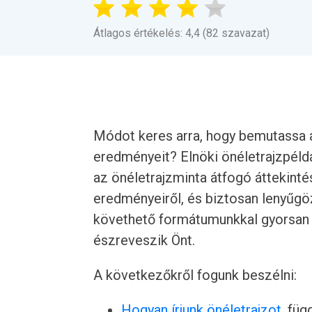
Átlagos értékelés: 4,4 (82 szavazat)
Módot keres arra, hogy bemutassa a
eredményeit? Elnöki önéletrajzpéld
az önéletrajzminta átfogó áttekinté
eredményeiről, és biztosan lenyűgö
követhető formátumunkkal gyorsan l
észreveszik Önt.
A következőkről fogunk beszélni:
Hogyan írjunk önéletrajzot
, füg