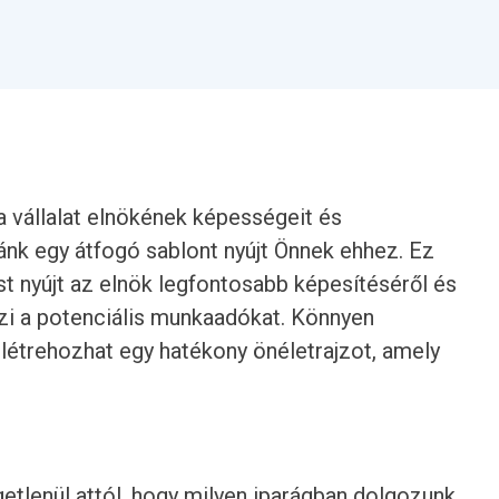
 vállalat elnökének képességeit és
ánk egy átfogó sablont nyújt Önnek ehhez. Ez
st nyújt az elnök legfontosabb képesítéséről és
zi a potenciális munkaadókat. Könnyen
étrehozhat egy hatékony önéletrajzot, amely
getlenül attól, hogy milyen iparágban dolgozunk