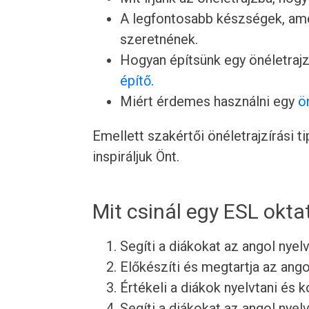
A legfontosabb készségek, ame
szeretnének.
Hogyan építsünk egy önéletrajz
építő
.
Miért érdemes használni egy
ö
Emellett szakértői önéletrajzírási 
inspiráljuk Önt.
Mit csinál egy ESL okta
Segíti a diákokat az angol nye
Előkészíti és megtartja az ango
Értékeli a diákok nyelvtani és
Segíti a diákokat az angol nyel