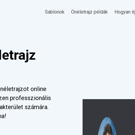
Sablonok
Önéletrajz példák
Hogyan ír
etrajz
életrajzot online
zen professzionális
akterület számára.
ma!