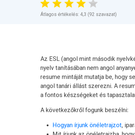
Átlagos értékelés: 4,3 (92 szavazat)
Az ESL (angol mint második nyelvké
nyelv tanításában nem angol anyany
resume mintáját mutatja be, hogy s
angol tanári állást szerezni. A resu
a fontos készségeket és tapasztalat
A következőkről fogunk beszélni:
Hogyan írjunk önéletrajzot
, ipa
Mit írjunk az önéletrajzba, hogy