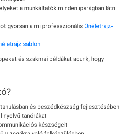
lyeket a munkáltatók minden iparágban látni
ot gyorsan a mi professzionális
Önéletrajz-
néletrajz sablon
tippeket és szakmai példákat adunk, hogy
tó?
lvtanulásban és beszédkészség fejlesztésében
l nyelvű tanórákat
 kommunikációs készségeit
vű vizsgákra való felkészülésben