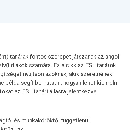
nt) tanárak fontos szerepet játszanak az angol
elvű diákok számára. Ez a cikk az ESL tanárök
egítséget nyújtson azoknak, akik szeretnének
me példa segít bemutatni, hogyan lehet kiemelni
okat az ESL tanári állásra jelentkezve.
rágtól és munkaköröktől függetlenül.
 kitűnjünk.