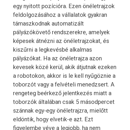
egy nyitott pozícióra. Ezen önéletrajzok
feldolgozásához a vállalatok gyakran
támaszkodnak automatizált
pályázókövető rendszerekre, amelyek
képesek átnézni az önéletrajzokat, és
kiszűrni a legkevésbé alkalmas
pályázókat. Ha az önéletrajza azon
kevesek közé kerül, akik átjutnak ezeken
a robotokon, akkor is le kell nyűgöznie a
toborzót vagy a felvételi menedzsert. A
rengeteg beérkező jelentkezés miatt a
toborzók általában csak 5 másodpercet
szánnak egy-egy önéletrajzra, mielőtt
eldöntik, hogy elvetik-e azt. Ezt
figyelembe véve a legjobb, ha nem