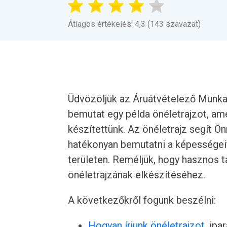
Átlagos értékelés: 4,3 (143 szavazat)
Üdvözöljük az Áruátvételező Munkat
bemutat egy példa önéletrajzot, am
készítettünk. Az önéletrajz segít Ö
hatékonyan bemutatni a képességeit
területen. Reméljük, hogy hasznos t
önéletrajzának elkészítéséhez.
A következőkről fogunk beszélni:
Hogyan írjunk önéletrajzot
, ipa