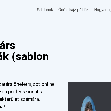
Sablonok
Önéletrajz példák
Hogyan ír
árs
ák (sablon
társ önéletrajzot online
zen professzionális
akterület számára.
ma!