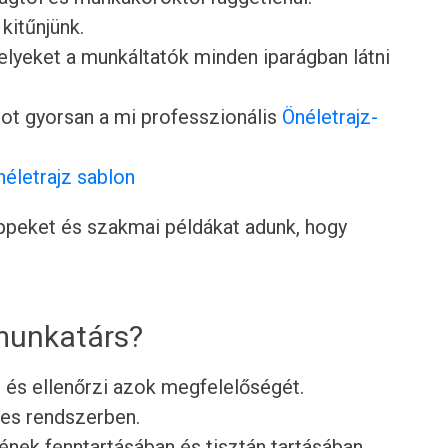
 kitűnjünk.
lyeket a munkáltatók minden iparágban látni
ot gyorsan a mi professzionális
Önéletrajz-
néletrajz sablon
tippeket és szakmai példákat adunk, hogy
 munkatárs?
t és ellenőrzi azok megfelelőségét.
pes rendszerben.
jének fenntartásában és tisztán tartásában.