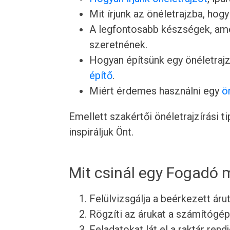
Mit írjunk az önéletrajzba, hogy
A legfontosabb készségek, ame
szeretnének.
Hogyan építsünk egy önéletrajz
építő
.
Miért érdemes használni egy
ö
Emellett szakértői önéletrajzírási 
inspiráljuk Önt.
Mit csinál egy Fogadó
Felülvizsgálja a beérkezett áru
Rögzíti az árukat a számítógé
Feladatokat lát el a raktár rend