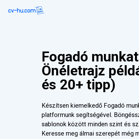
Fogadó munkat
Önéletrajz péld
és 20+ tipp)
Készítsen kiemelkedő Fogadó munka
platformunk segítségével. Böngéss
sablonok között minden szint és sz
Keresse meg álmai szerepét még 