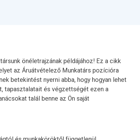
ársunk önéletrajzának példájához! Ez a cikk
elyet az Áruátvételező Munkatárs pozícióra
nnek betekintést nyerni abba, hogy hogyan lehet
, tapasztalatait és végzettségét ezen a
anácsokat talál benne az Ön saját
rágtól és munkaköröktől függetlenül.