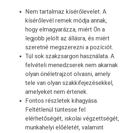
Nem tartalmaz kísérőlevelet. A
kísérőlevél remek módja annak,
hogy elmagyarázza, miért Ön a
legjobb jelölt az állásra, és miért
szeretné megszerezni a pozíciót.
Túl sok szakzsargon használata. A
felvételi menedzserek nem akarnak
olyan önéletrajzot olvasni, amely
tele van olyan szakkifejezésekkel,
amelyeket nem értenek.
Fontos részletek kihagyása.
Feltétlenül tüntesse fel
elérhetőségét, iskolai végzettségét,
munkahelyi előéletét, valamint