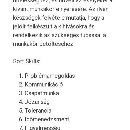
hitelességhez, és növeli az esélyeket a
kívánt munkakör elnyerésére. Az ilyen
készségek felvétele mutatja, hogy a
jelölt felkészült a kihívásokra és
rendelkezik az szükséges tudással a
munkakör betöltéséhez.
Soft Skills:
Problémamegoldás
Kommunikáció
Csapatmunka
Józanság
Tolerancia
Időmenedzsment
Figyelmesség