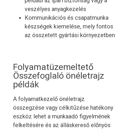
például az ipari biztonság vagy a
veszélyes anyagkezelés
Kommunikációs és csapatmunka
készségek kiemelése, mely fontos
az összetett gyártási környezetben
Folyamatüzemeltető
Összefoglaló önéletrajz
példák
A folyamatkezelő önéletrajz
összegzése vagy célkitűzése hatékony
eszköz lehet a munkaadó figyelmének
felkeltésére és az álláskereső előnyös