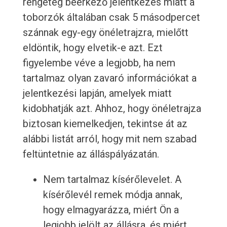
rengeteg beérkező jelentkezés miatt a
toborzók általában csak 5 másodpercet
szánnak egy-egy önéletrajzra, mielőtt
eldöntik, hogy elvetik-e azt. Ezt
figyelembe véve a legjobb, ha nem
tartalmaz olyan zavaró információkat a
jelentkezési lapján, amelyek miatt
kidobhatják azt. Ahhoz, hogy önéletrajza
biztosan kiemelkedjen, tekintse át az
alábbi listát arról, hogy mit nem szabad
feltüntetnie az álláspályázatán.
Nem tartalmaz kísérőlevelet. A
kísérőlevél remek módja annak,
hogy elmagyarázza, miért Ön a
legjobb jelölt az állásra, és miért