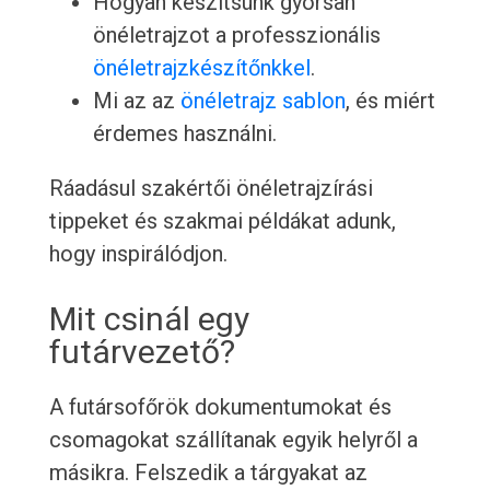
Hogyan készítsünk gyorsan
önéletrajzot a professzionális
önéletrajzkészítőnkkel
.
Mi az az
önéletrajz sablon
, és miért
érdemes használni.
Ráadásul szakértői önéletrajzírási
tippeket és szakmai példákat adunk,
hogy inspirálódjon.
Mit csinál egy
futárvezető?
A futársofőrök dokumentumokat és
csomagokat szállítanak egyik helyről a
másikra. Felszedik a tárgyakat az