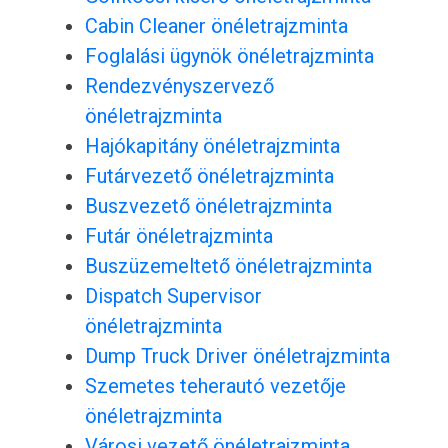
Cabin Cleaner önéletrajzminta
Foglalási ügynök önéletrajzminta
Rendezvényszervező
önéletrajzminta
Hajókapitány önéletrajzminta
Futárvezető önéletrajzminta
Buszvezető önéletrajzminta
Futár önéletrajzminta
Buszüzemeltető önéletrajzminta
Dispatch Supervisor
önéletrajzminta
Dump Truck Driver önéletrajzminta
Szemetes teherautó vezetője
önéletrajzminta
Városi vezető önéletrajzminta