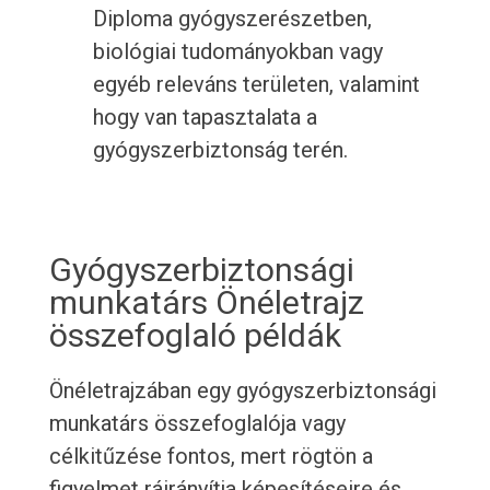
Diploma gyógyszerészetben,
biológiai tudományokban vagy
egyéb releváns területen, valamint
hogy van tapasztalata a
gyógyszerbiztonság terén.
Gyógyszerbiztonsági
munkatárs Önéletrajz
összefoglaló példák
Önéletrajzában egy gyógyszerbiztonsági
munkatárs összefoglalója vagy
célkitűzése fontos, mert rögtön a
figyelmet ráirányítja képesítéseire és