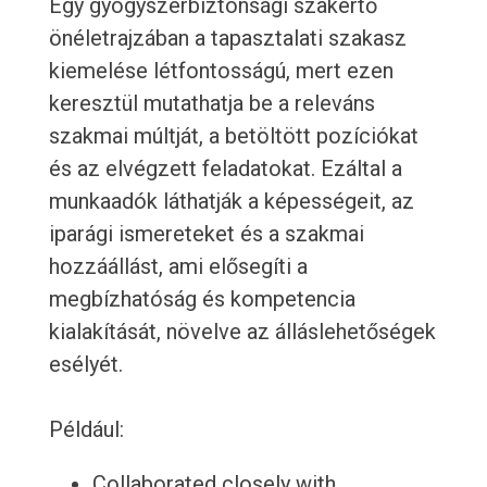
Egy gyógyszerbiztonsági szakértő
önéletrajzában a tapasztalati szakasz
kiemelése létfontosságú, mert ezen
keresztül mutathatja be a releváns
szakmai múltját, a betöltött pozíciókat
és az elvégzett feladatokat. Ezáltal a
munkaadók láthatják a képességeit, az
iparági ismereteket és a szakmai
hozzáállást, ami elősegíti a
megbízhatóság és kompetencia
kialakítását, növelve az álláslehetőségek
esélyét.
Például:
Collaborated closely with