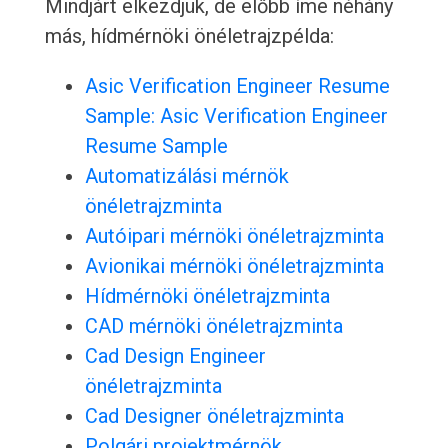
Mindjárt elkezdjük, de előbb íme néhány
más, hídmérnöki önéletrajzpélda:
Asic Verification Engineer Resume
Sample: Asic Verification Engineer
Resume Sample
Automatizálási mérnök
önéletrajzminta
Autóipari mérnöki önéletrajzminta
Avionikai mérnöki önéletrajzminta
Hídmérnöki önéletrajzminta
CAD mérnöki önéletrajzminta
Cad Design Engineer
önéletrajzminta
Cad Designer önéletrajzminta
Polgári projektmérnök