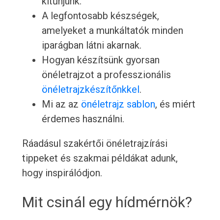
kitűnjünk.
A legfontosabb készségek,
amelyeket a munkáltatók minden
iparágban látni akarnak.
Hogyan készítsünk gyorsan
önéletrajzot a professzionális
önéletrajzkészítőnkkel
.
Mi az az
önéletrajz sablon
, és miért
érdemes használni.
Ráadásul szakértői önéletrajzírási
tippeket és szakmai példákat adunk,
hogy inspirálódjon.
Mit csinál egy hídmérnök?