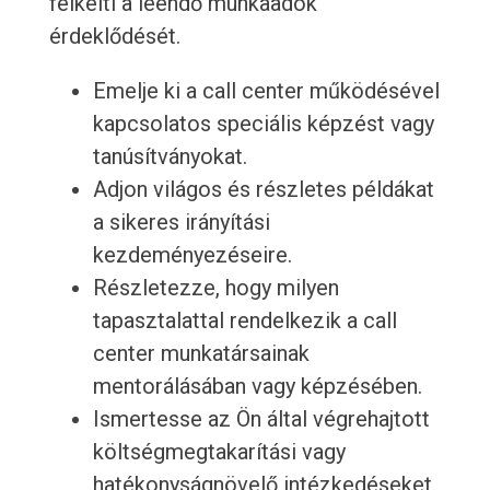
felkelti a leendő munkaadók
érdeklődését.
Emelje ki a call center működésével
kapcsolatos speciális képzést vagy
tanúsítványokat.
Adjon világos és részletes példákat
a sikeres irányítási
kezdeményezéseire.
Részletezze, hogy milyen
tapasztalattal rendelkezik a call
center munkatársainak
mentorálásában vagy képzésében.
Ismertesse az Ön által végrehajtott
költségmegtakarítási vagy
hatékonyságnövelő intézkedéseket.