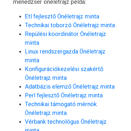
menedzser önéletrajz példa:
Etl fejlesztő Önéletrajz minta
Technikai toborzó Önéletrajz minta
Repülési koordinátor Önéletrajz
minta
Linux rendszergazda Önéletrajz
minta
Konfigurációkezelési szakértő
Önéletrajz minta
Adatbázis elemző Önéletrajz minta
Perl fejlesztő Önéletrajz minta
Technikai támogató mérnök
Önéletrajz minta
Vérbank technológus Önéletrajz
minta