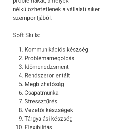
problémákat, amelyek
nélkülözhetetlenek a vállalati siker
szempontjából.
Soft Skills:
Kommunikációs készség
Problémamegoldás
Időmenedzsment
Rendszerorientált
Megbízhatóság
Csapatmunka
Stressztűrés
Vezetői készségek
Tárgyalási készség
Flexibilitás