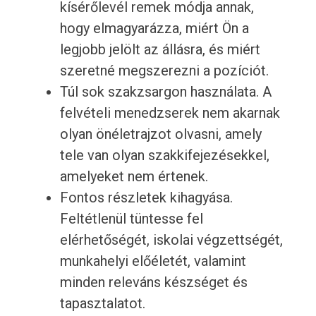
kísérőlevél remek módja annak,
hogy elmagyarázza, miért Ön a
legjobb jelölt az állásra, és miért
szeretné megszerezni a pozíciót.
Túl sok szakzsargon használata. A
felvételi menedzserek nem akarnak
olyan önéletrajzot olvasni, amely
tele van olyan szakkifejezésekkel,
amelyeket nem értenek.
Fontos részletek kihagyása.
Feltétlenül tüntesse fel
elérhetőségét, iskolai végzettségét,
munkahelyi előéletét, valamint
minden releváns készséget és
tapasztalatot.