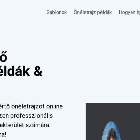
Sablonok
Önéletrajz példák
Hogyan ír
tő
éldák &
rtő önéletrajzot online
zen professzionális
akterület számára.
ma!