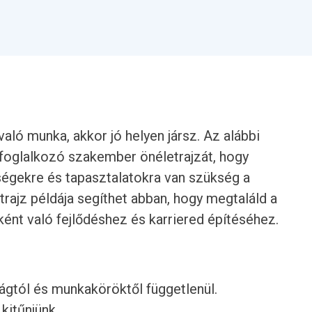
aló munka, akkor jó helyen jársz. Az alábbi
 foglalkozó szakember önéletrajzát, hogy
zségekre és tapasztalatokra van szükség a
trajz példája segíthet abban, hogy megtaláld a
ként való fejlődéshez és karriered építéséhez.
rágtól és munkaköröktől függetlenül.
 kitűnjünk.