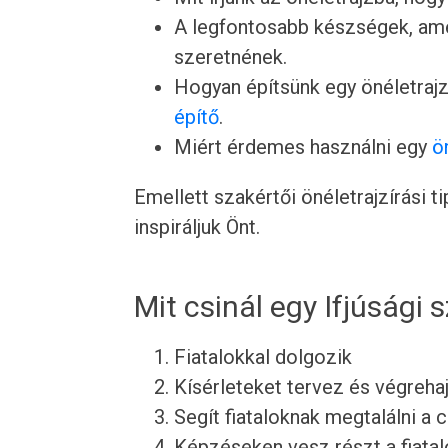
A legfontosabb készségek, ame
szeretnének.
Hogyan építsünk egy önéletrajz
építő
.
Miért érdemes használni egy
ö
Emellett szakértői önéletrajzírási 
inspiráljuk Önt.
Mit csinál egy Ifjúsági 
Fiatalokkal dolgozik
Kísérleteket tervez és végrehaj
Segít fiataloknak megtalálni a c
Képzéseken vesz részt a fiata