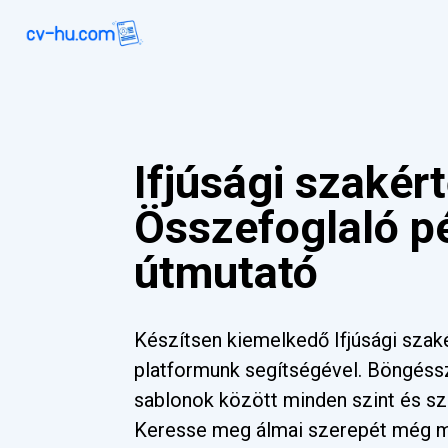
Ifjúsági szakér
Összefoglaló p
útmutató
Készítsen kiemelkedő Ifjúsági szaké
platformunk segítségével. Böngéss
sablonok között minden szint és sz
Keresse meg álmai szerepét még 