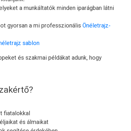
lyeket a munkáltatók minden iparágban látni
ot gyorsan a mi professzionális
Önéletrajz-
néletrajz sablon
tippeket és szakmai példákat adunk, hogy
szakértő?
t fiatalokkal
éljaikat és álmaikat
lok segítése érdekében