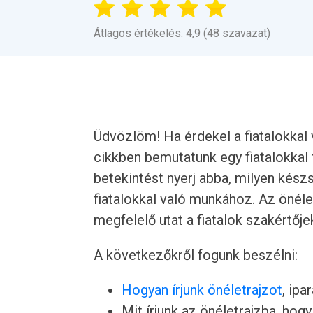
Átlagos értékelés: 4,9 (48 szavazat)
Üdvözlöm! Ha érdekel a fiatalokkal v
cikkben bemutatunk egy fiatalokkal
betekintést nyerj abba, milyen kés
fiatalokkal való munkához. Az önéle
megfelelő utat a fiatalok szakértője
A következőkről fogunk beszélni:
Hogyan írjunk önéletrajzot
, ipa
Mit írjunk az önéletrajzba, hogy