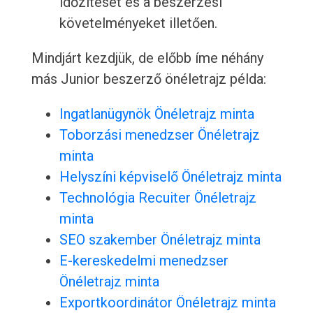
időzítését és a beszerzési
követelményeket illetően.
Mindjárt kezdjük, de előbb íme néhány
más Junior beszerző önéletrajz példa:
Ingatlanügynök Önéletrajz minta
Toborzási menedzser Önéletrajz
minta
Helyszíni képviselő Önéletrajz minta
Technológia Recuiter Önéletrajz
minta
SEO szakember Önéletrajz minta
E-kereskedelmi menedzser
Önéletrajz minta
Exportkoordinátor Önéletrajz minta