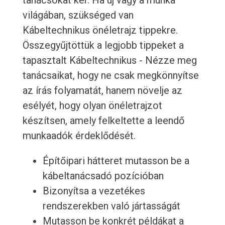
tanácsokat kér. Ha új vagy a munka
világában, szükséged van
Kábeltechnikus önéletrajz tippekre.
Összegyűjtöttük a legjobb tippeket a
tapasztalt Kábeltechnikus - Nézze meg
tanácsaikat, hogy ne csak megkönnyítse
az írás folyamatát, hanem növelje az
esélyét, hogy olyan önéletrajzot
készítsen, amely felkeltette a leendő
munkaadók érdeklődését.
Építőipari hátteret mutasson be a
kábeltanácsadó pozícióban
Bizonyítsa a vezetékes
rendszerekben való jártasságát
Mutasson be konkrét példákat a