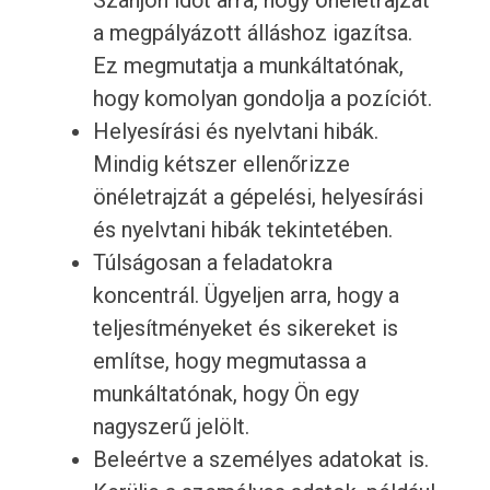
Szánjon időt arra, hogy önéletrajzát
a megpályázott álláshoz igazítsa.
Ez megmutatja a munkáltatónak,
hogy komolyan gondolja a pozíciót.
Helyesírási és nyelvtani hibák.
Mindig kétszer ellenőrizze
önéletrajzát a gépelési, helyesírási
és nyelvtani hibák tekintetében.
Túlságosan a feladatokra
koncentrál. Ügyeljen arra, hogy a
teljesítményeket és sikereket is
említse, hogy megmutassa a
munkáltatónak, hogy Ön egy
nagyszerű jelölt.
Beleértve a személyes adatokat is.