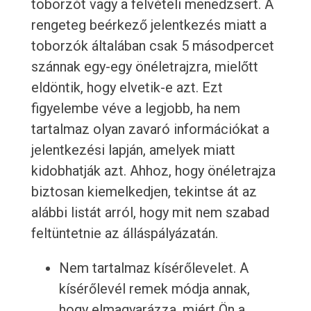
toborzót vagy a felvételi menedzsert. A
rengeteg beérkező jelentkezés miatt a
toborzók általában csak 5 másodpercet
szánnak egy-egy önéletrajzra, mielőtt
eldöntik, hogy elvetik-e azt. Ezt
figyelembe véve a legjobb, ha nem
tartalmaz olyan zavaró információkat a
jelentkezési lapján, amelyek miatt
kidobhatják azt. Ahhoz, hogy önéletrajza
biztosan kiemelkedjen, tekintse át az
alábbi listát arról, hogy mit nem szabad
feltüntetnie az álláspályázatán.
Nem tartalmaz kísérőlevelet. A
kísérőlevél remek módja annak,
hogy elmagyarázza, miért Ön a