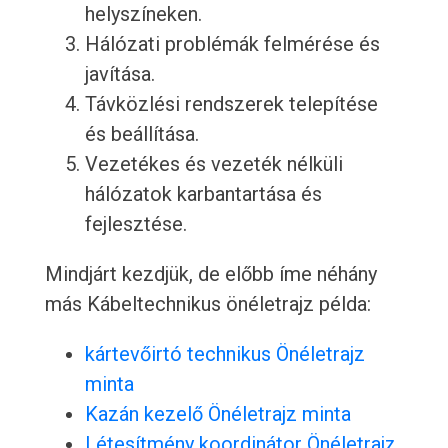
helyszíneken.
Hálózati problémák felmérése és
javítása.
Távközlési rendszerek telepítése
és beállítása.
Vezetékes és vezeték nélküli
hálózatok karbantartása és
fejlesztése.
Mindjárt kezdjük, de előbb íme néhány
más Kábeltechnikus önéletrajz példa:
kártevőirtó technikus Önéletrajz
minta
Kazán kezelő Önéletrajz minta
Létesítmény koordinátor Önéletrajz