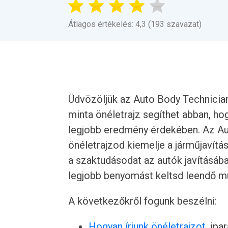
Átlagos értékelés: 4,3 (193 szavazat)
Üdvözöljük az Auto Body Technician
minta önéletrajz segíthet abban, hog
legjobb eredmény érdekében. Az Au
önéletrajzod kiemelje a járműjavítás
a szaktudásodat az autók javításában
legjobb benyomást keltsd leendő mu
A következőkről fogunk beszélni:
Hogyan írjunk önéletrajzot
, ipa