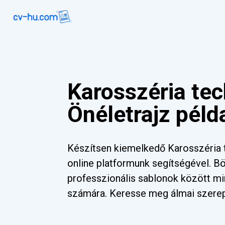
Karosszéria te
Önéletrajz péld
Készítsen kiemelkedő Karosszéria t
online platformunk segítségével. 
professzionális sablonok között mi
számára. Keresse meg álmai szere