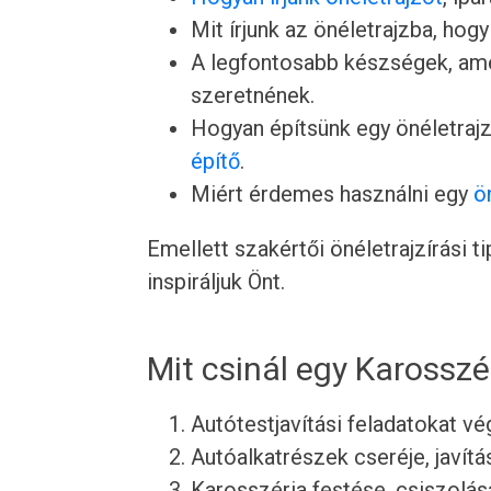
Mit írjunk az önéletrajzba, hogy
A legfontosabb készségek, ame
szeretnének.
Hogyan építsünk egy önéletrajz
építő
.
Miért érdemes használni egy
ö
Emellett szakértői önéletrajzírási 
inspiráljuk Önt.
Mit csinál egy Karosszé
Autótestjavítási feladatokat 
Autóalkatrészek cseréje, javít
Karosszéria festése, csiszolás