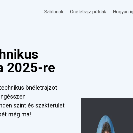
Sablonok
Önéletrajz példák
Hogyan ír
chnikus
a 2025-re
echnikus önéletrajzot
Böngésszen
nden szint és szakterület
pét még ma!