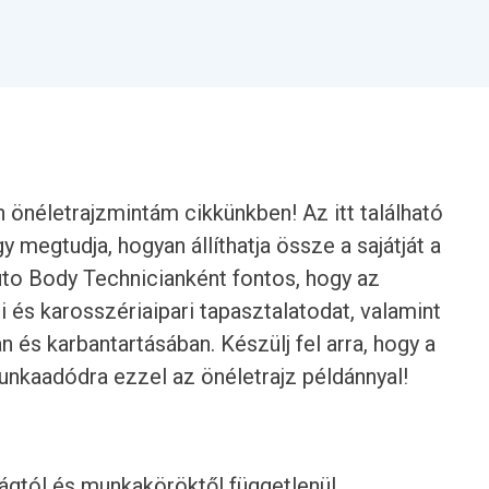
 önéletrajzmintám cikkünkben! Az itt található
y megtudja, hogyan állíthatja össze a sajátját a
to Body Technicianként fontos, hogy az
i és karosszériaipari tapasztalatodat, valamint
 és karbantartásában. Készülj fel arra, hogy a
nkaadódra ezzel az önéletrajz példánnyal!
rágtól és munkaköröktől függetlenül.