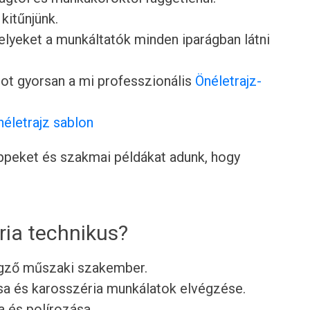
 kitűnjünk.
lyeket a munkáltatók minden iparágban látni
ot gyorsan a mi professzionális
Önéletrajz-
néletrajz sablon
tippeket és szakmai példákat adunk, hogy
ria technikus?
végző műszaki szakember.
ása és karosszéria munkálatok elvégzése.
a és polírozása.