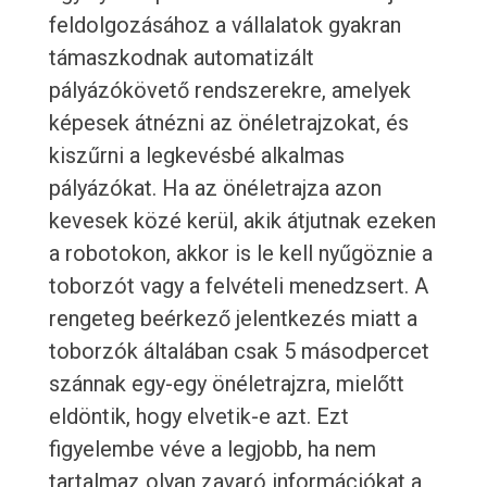
feldolgozásához a vállalatok gyakran
támaszkodnak automatizált
pályázókövető rendszerekre, amelyek
képesek átnézni az önéletrajzokat, és
kiszűrni a legkevésbé alkalmas
pályázókat. Ha az önéletrajza azon
kevesek közé kerül, akik átjutnak ezeken
a robotokon, akkor is le kell nyűgöznie a
toborzót vagy a felvételi menedzsert. A
rengeteg beérkező jelentkezés miatt a
toborzók általában csak 5 másodpercet
szánnak egy-egy önéletrajzra, mielőtt
eldöntik, hogy elvetik-e azt. Ezt
figyelembe véve a legjobb, ha nem
tartalmaz olyan zavaró információkat a