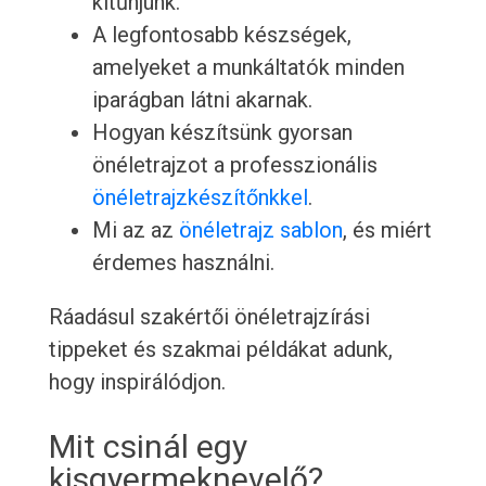
kitűnjünk.
A legfontosabb készségek,
amelyeket a munkáltatók minden
iparágban látni akarnak.
Hogyan készítsünk gyorsan
önéletrajzot a professzionális
önéletrajzkészítőnkkel
.
Mi az az
önéletrajz sablon
, és miért
érdemes használni.
Ráadásul szakértői önéletrajzírási
tippeket és szakmai példákat adunk,
hogy inspirálódjon.
Mit csinál egy
kisgyermeknevelő?