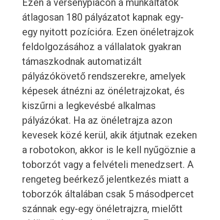
Ezen a versenypiacon a munkáltatók
átlagosan 180 pályázatot kapnak egy-
egy nyitott pozícióra. Ezen önéletrajzok
feldolgozásához a vállalatok gyakran
támaszkodnak automatizált
pályázókövető rendszerekre, amelyek
képesek átnézni az önéletrajzokat, és
kiszűrni a legkevésbé alkalmas
pályázókat. Ha az önéletrajza azon
kevesek közé kerül, akik átjutnak ezeken
a robotokon, akkor is le kell nyűgöznie a
toborzót vagy a felvételi menedzsert. A
rengeteg beérkező jelentkezés miatt a
toborzók általában csak 5 másodpercet
szánnak egy-egy önéletrajzra, mielőtt