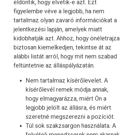
eldöntik, hogy elvetik-e azt. Ezt
figyelembe véve a legjobb, ha nem
tartalmaz olyan zavaró információkat a
jelentkezési lapján, amelyek miatt
kidobhatják azt. Ahhoz, hogy önéletrajza
biztosan kiemelkedjen, tekintse át az
alábbi listát arról, hogy mit nem szabad
feltüntetnie az álláspályázatán.
Nem tartalmaz kísérőlevelet. A
kísérőlevél remek módja annak,
hogy elmagyarázza, miért Ön a
legjobb jelölt az állásra, és miért
szeretné megszerezni a pozíciót.
Túl sok szakzsargon használata. A
felvételi menedzserek nem akarnak