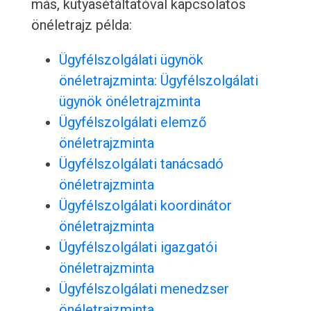
más, kutyasétáltatóval kapcsolatos
önéletrajz példa:
Ügyfélszolgálati ügynök
önéletrajzminta: Ügyfélszolgálati
ügynök önéletrajzminta
Ügyfélszolgálati elemző
önéletrajzminta
Ügyfélszolgálati tanácsadó
önéletrajzminta
Ügyfélszolgálati koordinátor
önéletrajzminta
Ügyfélszolgálati igazgatói
önéletrajzminta
Ügyfélszolgálati menedzser
önéletrajzminta