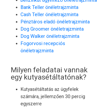
benzinkút ügyintéző önéletrajzminta
Bank Teller önéletrajzminta
Cash Teller önéletrajzminta
Pénztáros eladó önéletrajzminta
Dog Groomer önéletrajzminta
Dog Walker önéletrajzminta
Fogorvosi recepciós
önéletrajzminta
Milyen feladatai vannak
egy kutyasétáltatónak?
Kutyasétáltatás az ügyfelek
számára, jellemzően 30 percig
egyszerre