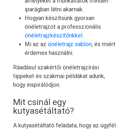
amelyeket a munkáltatók minden
iparágban látni akarnak.
Hogyan készítsünk gyorsan
önéletrajzot a professzionális
önéletrajzkészítőnkkel
.
Mi az az
önéletrajz sablon
, és miért
érdemes használni.
Ráadásul szakértői önéletrajzírási
tippeket és szakmai példákat adunk,
hogy inspirálódjon.
Mit csinál egy
kutyasétáltató?
A kutyasétáltató feladata, hogy az ügyfél