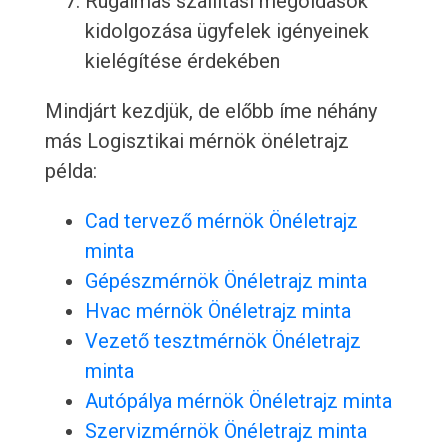
Rugalmas szállítási megoldások
kidolgozása ügyfelek igényeinek
kielégítése érdekében
Mindjárt kezdjük, de előbb íme néhány
más Logisztikai mérnök önéletrajz
példa:
Cad tervező mérnök Önéletrajz
minta
Gépészmérnök Önéletrajz minta
Hvac mérnök Önéletrajz minta
Vezető tesztmérnök Önéletrajz
minta
Autópálya mérnök Önéletrajz minta
Szervizmérnök Önéletrajz minta