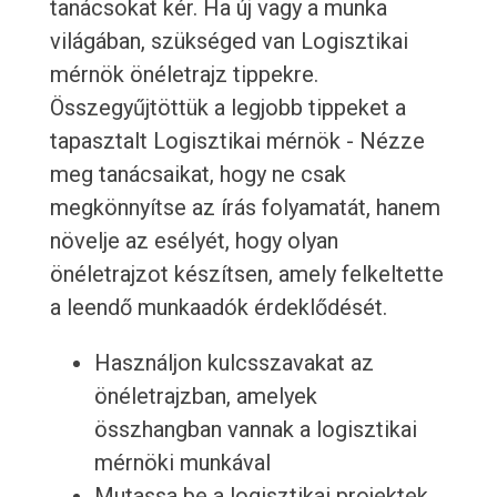
tanácsokat kér. Ha új vagy a munka
világában, szükséged van Logisztikai
mérnök önéletrajz tippekre.
Összegyűjtöttük a legjobb tippeket a
tapasztalt Logisztikai mérnök - Nézze
meg tanácsaikat, hogy ne csak
megkönnyítse az írás folyamatát, hanem
növelje az esélyét, hogy olyan
önéletrajzot készítsen, amely felkeltette
a leendő munkaadók érdeklődését.
Használjon kulcsszavakat az
önéletrajzban, amelyek
összhangban vannak a logisztikai
mérnöki munkával
Mutassa be a logisztikai projektek,