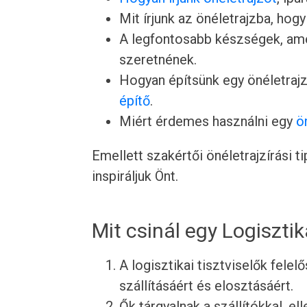
Mit írjunk az önéletrajzba, hogy
A legfontosabb készségek, ame
szeretnének.
Hogyan építsünk egy önéletrajz
építő
.
Miért érdemes használni egy
ö
Emellett szakértői önéletrajzírási 
inspiráljuk Önt.
Mit csinál egy Logisztik
A logisztikai tisztviselők fele
szállításáért és elosztásáért.
Ők tárgyalnak a szállítókkal, el