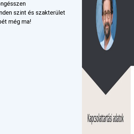
Böngésszen
nden szint és szakterület
pét még ma!