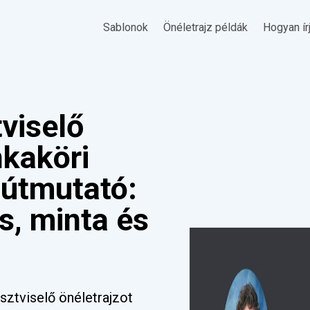
Sablonok
Önéletrajz példák
Hogyan ír
tviselő
nkaköri
s útmutató:
s, minta és
sztviselő önéletrajzot