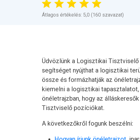
Átlagos értékelés: 5,0 (160 szavazat)
Üdvözlünk a Logisztikai Tisztviselő
segítséget nyújthat a logisztikai ter
össze és formázhatják az önéletraj
kiemelni a logisztikai tapasztalato
önéletrajzban, hogy az álláskereső
Tisztviselő pozíciókat.
A következőkről fogunk beszélni:
Hogyan írjunk önéletrajzot
, ipa