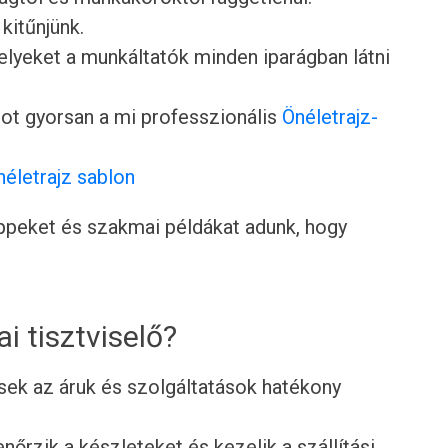
 kitűnjünk.
lyeket a munkáltatók minden iparágban látni
ot gyorsan a mi professzionális
Önéletrajz-
néletrajz sablon
tippeket és szakmai példákat adunk, hogy
ai tisztviselő?
lősek az áruk és szolgáltatások hatékony
lenőrzik a készleteket és kezelik a szállítási