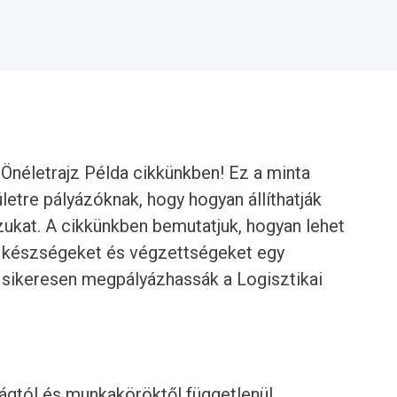
 Önéletrajz Példa cikkünkben! Ez a minta
ületre pályázóknak, hogy hogyan állíthatják
zukat. A cikkünkben bemutatjuk, hogyan lehet
t, készségeket és végzettségeket egy
k sikeresen megpályázhassák a Logisztikai
rágtól és munkaköröktől függetlenül.