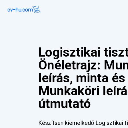
Logisztikai tisz
Önéletrajz: Mu
leírás, minta é
Munkaköri leírá
útmutató
Készítsen kiemelkedő Logisztikai ti