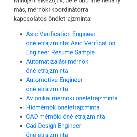
Mindjárt elkezdjük, de előbb íme néhány
más, mérnöki koordinátorral
kapcsolatos önéletrajzminta:
Asic Verification Engineer
önéletrajzminta: Asic Verification
Engineer Resume Sample
Automatizálási mérnök
önéletrajzminta
Automotive Engineer
önéletrajzminta
Avionikai mérnöki önéletrajzminta
Hídmérnök önéletrajzminta
CAD mérnöki önéletrajzminta
Cad Design Engineer
önéletrajzminta