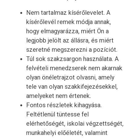
Nem tartalmaz kísérőlevelet. A
kísérőlevél remek módja annak,
hogy elmagyarázza, miért Ön a
legjobb jelölt az állásra, és miért
szeretné megszerezni a pozíciót.
Túl sok szakzsargon használata. A
felvételi menedzserek nem akarnak
olyan önéletrajzot olvasni, amely
tele van olyan szakkifejezésekkel,
amelyeket nem értenek.
Fontos részletek kihagyása.
Feltétlenül tüntesse fel
elérhetőségét, iskolai végzettségét,
munkahelyi előéletét, valamint