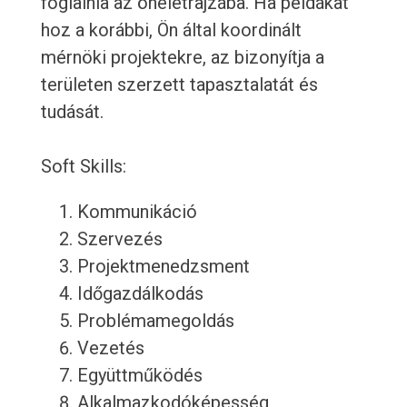
foglalnia az önéletrajzába. Ha példákat
hoz a korábbi, Ön által koordinált
mérnöki projektekre, az bizonyítja a
területen szerzett tapasztalatát és
tudását.
Soft Skills:
Kommunikáció
Szervezés
Projektmenedzsment
Időgazdálkodás
Problémamegoldás
Vezetés
Együttműködés
Alkalmazkodóképesség