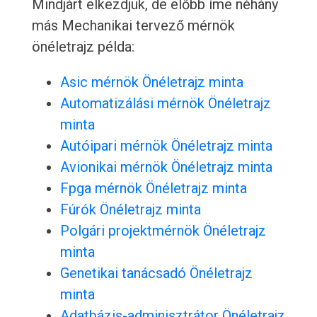
Mindjárt elkezdjük, de előbb íme néhány
más Mechanikai tervező mérnök
önéletrajz példa:
Asic mérnök Önéletrajz minta
Automatizálási mérnök Önéletrajz
minta
Autóipari mérnök Önéletrajz minta
Avionikai mérnök Önéletrajz minta
Fpga mérnök Önéletrajz minta
Fúrók Önéletrajz minta
Polgári projektmérnök Önéletrajz
minta
Genetikai tanácsadó Önéletrajz
minta
Adatbázis-adminisztrátor Önéletrajz