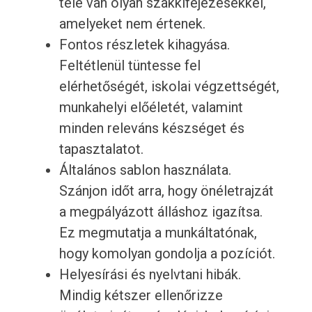
tele van olyan szakkifejezésekkel,
amelyeket nem értenek.
Fontos részletek kihagyása.
Feltétlenül tüntesse fel
elérhetőségét, iskolai végzettségét,
munkahelyi előéletét, valamint
minden releváns készséget és
tapasztalatot.
Általános sablon használata.
Szánjon időt arra, hogy önéletrajzát
a megpályázott álláshoz igazítsa.
Ez megmutatja a munkáltatónak,
hogy komolyan gondolja a pozíciót.
Helyesírási és nyelvtani hibák.
Mindig kétszer ellenőrizze