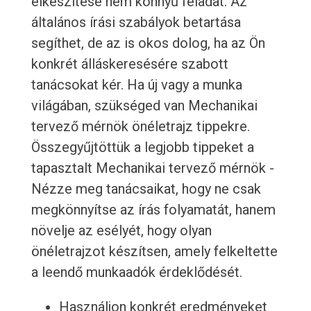
elkészítése nem könnyű feladat. Az
általános írási szabályok betartása
segíthet, de az is okos dolog, ha az Ön
konkrét álláskeresésére szabott
tanácsokat kér. Ha új vagy a munka
világában, szükséged van Mechanikai
tervező mérnök önéletrajz tippekre.
Összegyűjtöttük a legjobb tippeket a
tapasztalt Mechanikai tervező mérnök -
Nézze meg tanácsaikat, hogy ne csak
megkönnyítse az írás folyamatát, hanem
növelje az esélyét, hogy olyan
önéletrajzot készítsen, amely felkeltette
a leendő munkaadók érdeklődését.
Használjon konkrét eredményeket