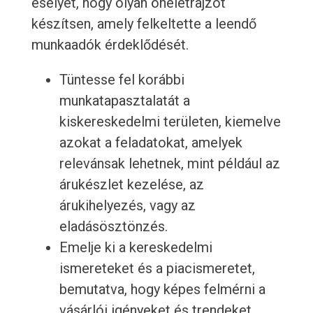
esélyét, hogy olyan önéletrajzot
készítsen, amely felkeltette a leendő
munkaadók érdeklődését.
Tüntesse fel korábbi
munkatapasztalatát a
kiskereskedelmi területen, kiemelve
azokat a feladatokat, amelyek
relevánsak lehetnek, mint például az
árukészlet kezelése, az
árukihelyezés, vagy az
eladásösztönzés.
Emelje ki a kereskedelmi
ismereteket és a piacismeretet,
bemutatva, hogy képes felmérni a
vásárlói igényeket és trendeket,