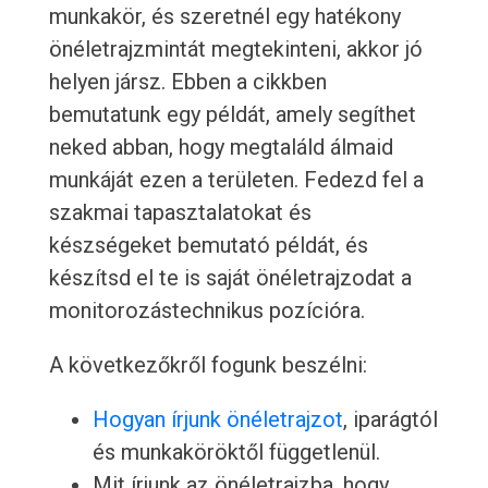
munkakör, és szeretnél egy hatékony
önéletrajzmintát megtekinteni, akkor jó
helyen jársz. Ebben a cikkben
bemutatunk egy példát, amely segíthet
neked abban, hogy megtaláld álmaid
munkáját ezen a területen. Fedezd fel a
szakmai tapasztalatokat és
készségeket bemutató példát, és
készítsd el te is saját önéletrajzodat a
monitorozástechnikus pozícióra.
A következőkről fogunk beszélni:
Hogyan írjunk önéletrajzot
, iparágtól
és munkaköröktől függetlenül.
Mit írjunk az önéletrajzba, hogy