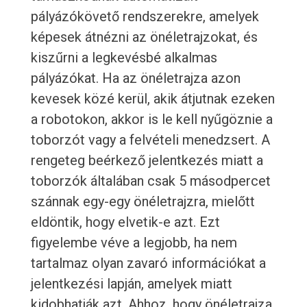
pályázókövető rendszerekre, amelyek
képesek átnézni az önéletrajzokat, és
kiszűrni a legkevésbé alkalmas
pályázókat. Ha az önéletrajza azon
kevesek közé kerül, akik átjutnak ezeken
a robotokon, akkor is le kell nyűgöznie a
toborzót vagy a felvételi menedzsert. A
rengeteg beérkező jelentkezés miatt a
toborzók általában csak 5 másodpercet
szánnak egy-egy önéletrajzra, mielőtt
eldöntik, hogy elvetik-e azt. Ezt
figyelembe véve a legjobb, ha nem
tartalmaz olyan zavaró információkat a
jelentkezési lapján, amelyek miatt
kidobhatják azt. Ahhoz, hogy önéletrajza