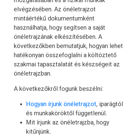
mozgatásában és a fizikai munkák
elvégzésében. Az önéletrajzot
mintáértékű dokumentumként
használhatja, hogy segítsen a saját
önéletrajzának elkészítésében. A
következőkben bemutatjuk, hogyan lehet
hatékonyan összefoglalni a költöztető
szakmai tapasztalatát és készségeit az
önéletrajzban.
A következőkről fogunk beszélni:
Hogyan írjunk önéletrajzot
, iparágtól
és munkaköröktől függetlenül.
Mit írjunk az önéletrajzba, hogy
kitűnjünk.