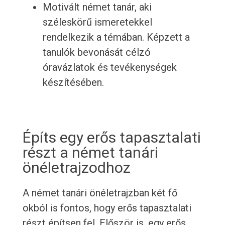
Motivált német tanár, aki
széleskörű ismeretekkel
rendelkezik a témában. Képzett a
tanulók bevonását célzó
óravázlatok és tevékenységek
készítésében.
Építs egy erős tapasztalati
részt a német tanári
önéletrajzodhoz
A német tanári önéletrajzban két fő
okból is fontos, hogy erős tapasztalati
részt építsen fel. Először is, egy erős