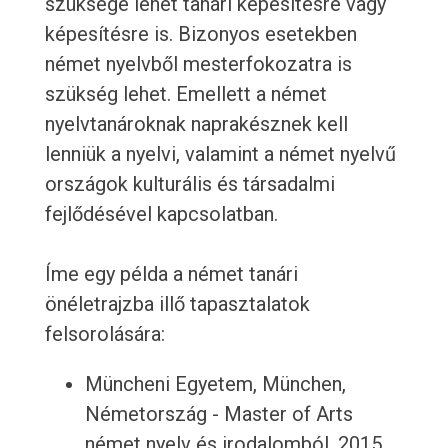
szüksége lehet tanári képesítésre vagy
képesítésre is. Bizonyos esetekben
német nyelvből mesterfokozatra is
szükség lehet. Emellett a német
nyelvtanároknak naprakésznek kell
lenniük a nyelvi, valamint a német nyelvű
országok kulturális és társadalmi
fejlődésével kapcsolatban.
Íme egy példa a német tanári
önéletrajzba illő tapasztalatok
felsorolására:
Müncheni Egyetem, München,
Németország - Master of Arts
német nyelv és irodalomból, 2015.