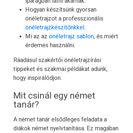
iparágban látni akarnak.
Hogyan készítsünk gyorsan
önéletrajzot a professzionális
önéletrajzkészítőnkkel
.
Mi az az
önéletrajz sablon
, és miért
érdemes használni.
Ráadásul szakértői önéletrajzírási
tippeket és szakmai példákat adunk,
hogy inspirálódjon.
Mit csinál egy német
tanár?
A német tanár elsődleges feladata a
diákok német nyelvtanítása. Ez magában