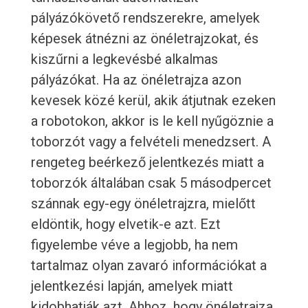
pályázókövető rendszerekre, amelyek
képesek átnézni az önéletrajzokat, és
kiszűrni a legkevésbé alkalmas
pályázókat. Ha az önéletrajza azon
kevesek közé kerül, akik átjutnak ezeken
a robotokon, akkor is le kell nyűgöznie a
toborzót vagy a felvételi menedzsert. A
rengeteg beérkező jelentkezés miatt a
toborzók általában csak 5 másodpercet
szánnak egy-egy önéletrajzra, mielőtt
eldöntik, hogy elvetik-e azt. Ezt
figyelembe véve a legjobb, ha nem
tartalmaz olyan zavaró információkat a
jelentkezési lapján, amelyek miatt
kidobhatják azt. Ahhoz, hogy önéletrajza