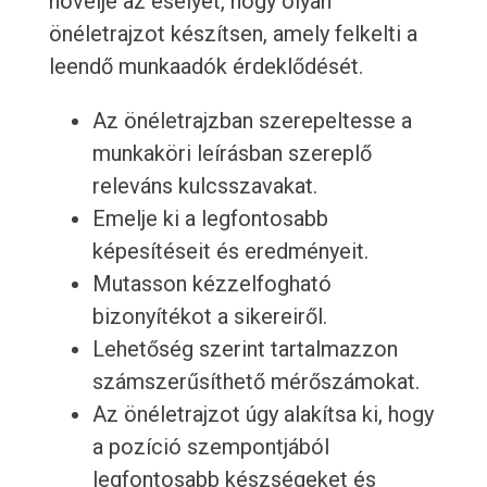
növelje az esélyét, hogy olyan
önéletrajzot készítsen, amely felkelti a
leendő munkaadók érdeklődését.
Az önéletrajzban szerepeltesse a
munkaköri leírásban szereplő
releváns kulcsszavakat.
Emelje ki a legfontosabb
képesítéseit és eredményeit.
Mutasson kézzelfogható
bizonyítékot a sikereiről.
Lehetőség szerint tartalmazzon
számszerűsíthető mérőszámokat.
Az önéletrajzot úgy alakítsa ki, hogy
a pozíció szempontjából
legfontosabb készségeket és