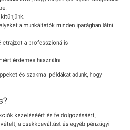
be.
 kitűnjünk.
lyeket a munkáltatók minden iparágban látni
etrajzot a professzionális
 miért érdemes használni.
tippeket és szakmai példákat adunk, hogy
s?
kciók kezeléséért és feldolgozásáért,
lvételt, a csekkbeváltást és egyéb pénzügyi