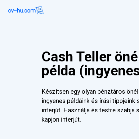
Cash Teller öné
példa (ingyene
Készítsen egy olyan pénztáros önéle
ingyenes példáink és írási tippjeink
interjút. Használja és testre szabj
kapjon interjút.