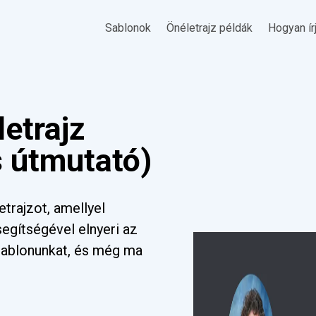
Sablonok
Önéletrajz példák
Hogyan ír
letrajz
s útmutató)
trajzot, amellyel
 segítségével elnyeri az
a sablonunkat, és még ma