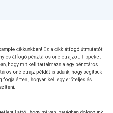
xample cikkünkben! Ez a cikk átfogó útmutatót
ony és átfogó pénztáros önéletrajzot. Tippeket
an, hogy mit kell tartalmaznia egy pénztáros
táros önéletrajz példát is adunk, hogy segítsük
fogja érteni, hogyan kell egy erőteljes és
zíteni.
getlenül attól, hogy milyen iparágban dolgozunk