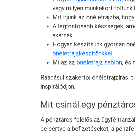
vagy milyen munkakört töltünk 
Mit írjunk az önéletrajzba, hogy
A legfontosabb készségek, ame
akarnak.
Hogyan készítsünk gyorsan önél
önéletrajzkészítőnkkel
.
Mi az az
önéletrajz sablon
, és
Ráadásul szakértői önéletrajzírási 
inspirálódjon.
Mit csinál egy pénztáro
A pénztáros felelős az ügyféltranza
beleértve a befizetéseket, a pénzfe