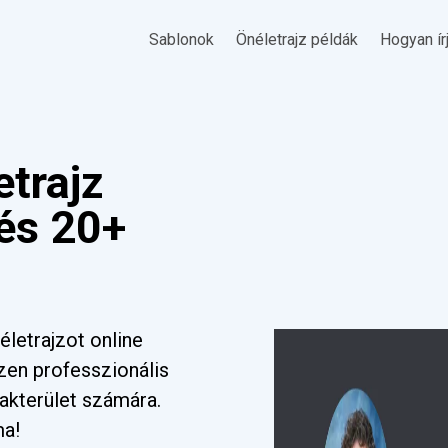
Sablonok
Önéletrajz példák
Hogyan ír
trajz
 és 20+
letrajzot online
zen professzionális
akterület számára.
ma!