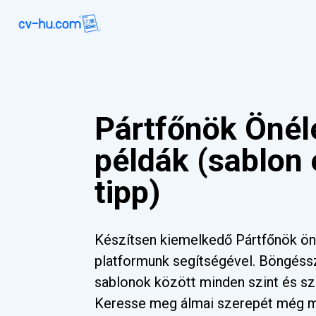
Pártfőnök Önéle
példák (sablon
tipp)
Készítsen kiemelkedő Pártfőnök öné
platformunk segítségével. Böngéss
sablonok között minden szint és sz
Keresse meg álmai szerepét még 