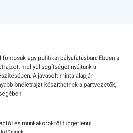
l fontosak egy politikai pályafutásban. Ebben a
rajzot, mellyel segítséget nyújtunk a
szítésében. A javasolt minta alapján
yabb önéletrajzt készíthetnek a pártvezetők,
sségében.
rágtól és munkaköröktől függetlenül.
 kitűnjünk.