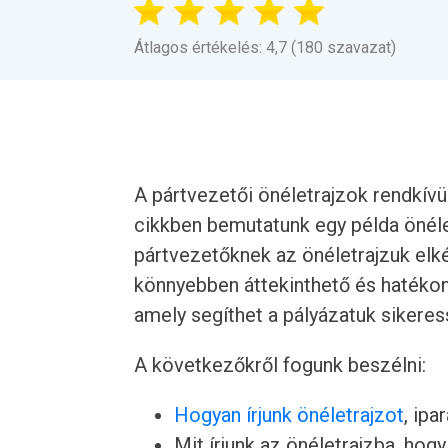
Átlagos értékelés: 4,7 (180 szavazat)
A pártvezetői önéletrajzok rendkívü
cikkben bemutatunk egy példa önélet
pártvezetőknek az önéletrajzuk elké
könnyebben áttekinthető és hatékon
amely segíthet a pályázatuk sikere
A következőkről fogunk beszélni:
Hogyan írjunk önéletrajzot
, ipa
Mit írjunk az önéletrajzba, hogy