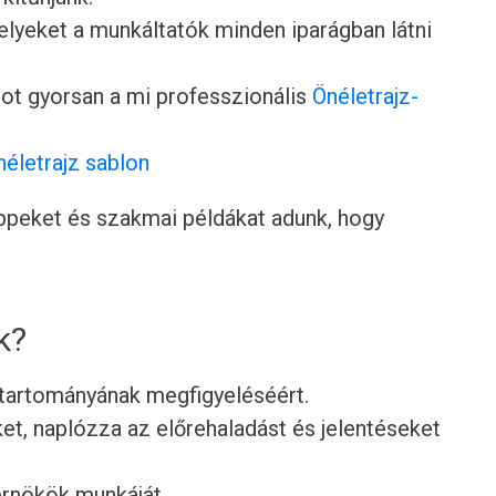
lyeket a munkáltatók minden iparágban látni
ot gyorsan a mi professzionális
Önéletrajz-
néletrajz sablon
tippeket és szakmai példákat adunk, hogy
k?
k tartományának megfigyeléséért.
ket, naplózza az előrehaladást és jelentéseket
érnökök munkáját.