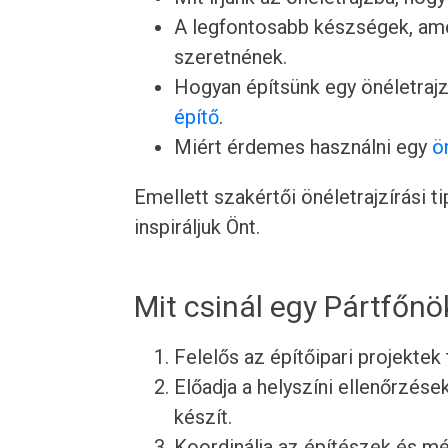
A legfontosabb készségek, ame
szeretnének.
Hogyan építsünk egy önéletrajz
építő
.
Miért érdemes használni egy
ö
Emellett szakértői önéletrajzírási 
inspiráljuk Önt.
Mit csinál egy Pártfőnö
Felelős az építőipari projekte
Előadja a helyszíni ellenőrzése
készít.
Koordinálja az építészek és m