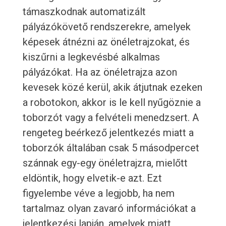
támaszkodnak automatizált
pályázókövető rendszerekre, amelyek
képesek átnézni az önéletrajzokat, és
kiszűrni a legkevésbé alkalmas
pályázókat. Ha az önéletrajza azon
kevesek közé kerül, akik átjutnak ezeken
a robotokon, akkor is le kell nyűgöznie a
toborzót vagy a felvételi menedzsert. A
rengeteg beérkező jelentkezés miatt a
toborzók általában csak 5 másodpercet
szánnak egy-egy önéletrajzra, mielőtt
eldöntik, hogy elvetik-e azt. Ezt
figyelembe véve a legjobb, ha nem
tartalmaz olyan zavaró információkat a
jelentkezési lapján, amelyek miatt