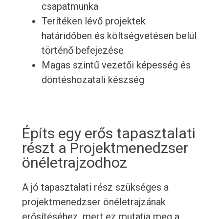
csapatmunka
Terítéken lévő projektek
határidőben és költségvetésen belül
történő befejezése
Magas szintű vezetői képesség és
döntéshozatali készség
Építs egy erős tapasztalati
részt a Projektmenedzser
önéletrajzodhoz
A jó tapasztalati rész szükséges a
projektmenedzser önéletrajzának
erősítéséhez, mert ez mutatja meg a