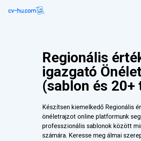
Regionális érté
igazgató Önélet
(sablon és 20+ 
Készítsen kiemelkedő Regionális ér
önéletrajzot online platformunk se
professzionális sablonok között mi
számára. Keresse meg álmai szere