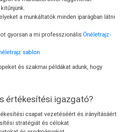
 kitűnjünk.
lyeket a munkáltatók minden iparágban látni
ot gyorsan a mi professzionális
Önéletrajz-
néletrajz sablon
tippeket és szakmai példákat adunk, hogy
is értékesítési igazgató?
rtékesítési csapat vezetéséért és irányításáért
ítési stratégiát és célokat
yamatokat és eredményeket