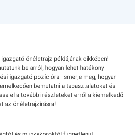
i igazgató önéletrajz példájának cikkében!
utatunk be arról, hogyan lehet hatékony
ítési igazgató pozícióra. Ismerje meg, hogyan
kiemelkedően bemutatni a tapasztalatokat és
sa el a további részleteket erről a kiemelkedő
t az önéletrajzírásra!
rágtól és munkaköröktől függetlenül.