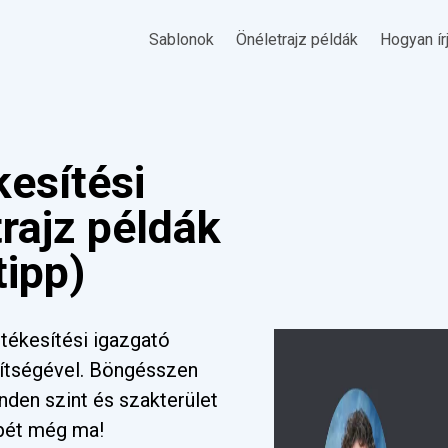
Sablonok
Önéletrajz példák
Hogyan ír
kesítési
rajz példák
tipp)
tékesítési igazgató
gítségével. Böngésszen
nden szint és szakterület
pét még ma!