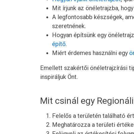
Mit írjunk az önéletrajzba, hogy
A legfontosabb készségek, ame
szeretnének.
Hogyan építsünk egy önéletrajz
építő
.
Miért érdemes használni egy
ö
Emellett szakértői önéletrajzírási 
inspiráljuk Önt.
Mit csinál egy Regionál
Felelős a területén található é
Meghatározza a területi értékes
Felügyeli az értékesítési fol