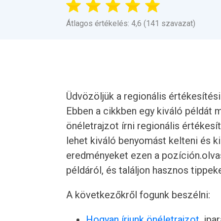
Átlagos értékelés: 4,6 (141 szavazat)
Üdvözöljük a regionális értékesítés
Ebben a cikkben egy kiváló példát m
önéletrajzot írni regionális értékes
lehet kiváló benyomást kelteni és 
eredményeket ezen a pozíción.olvas
példáról, és találjon hasznos tippeke
A következőkről fogunk beszélni:
Hogyan írjunk önéletrajzot
, ipa