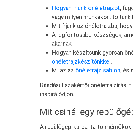
Hogyan írjunk önéletrajzot
, füg
vagy milyen munkakört töltünk 
Mit írjunk az önéletrajzba, hogy
A legfontosabb készségek, ame
akarnak.
Hogyan készítsünk gyorsan önél
önéletrajzkészítőnkkel
.
Mi az az
önéletrajz sablon
, és
Ráadásul szakértői önéletrajzírási 
inspirálódjon.
Mit csinál egy repülőg
A repülőgép-karbantartó mérnökök f