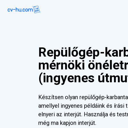
Repülőgép-karb
mérnöki önéletr
(ingyenes útmu
Készítsen olyan repülőgép-karbanta
amellyel ingyenes példáink és írási 
elnyeri az interjút. Használja és tes
még ma kapjon interjút.