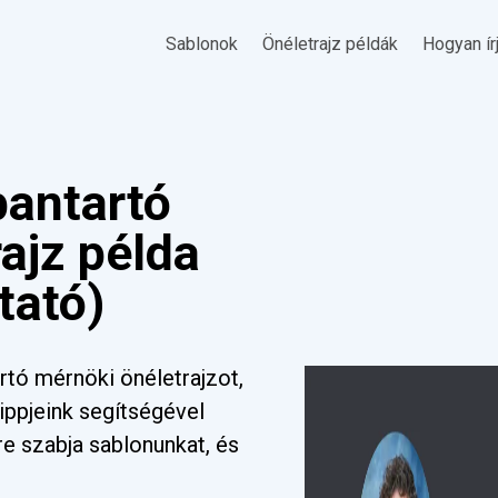
Sablonok
Önéletrajz példák
Hogyan ír
antartó
ajz példa
tató)
rtó mérnöki önéletrajzot,
tippjeink segítségével
tre szabja sablonunkat, és