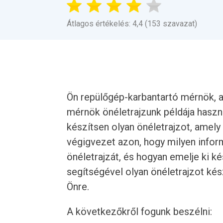
Átlagos értékelés: 4,4 (153 szavazat)
Ön repülőgép-karbantartó mérnök, ak
mérnök önéletrajzunk példája haszn
készítsen olyan önéletrajzot, amely 
végigvezet azon, hogy milyen infor
önéletrajzát, és hogyan emelje ki ké
segítségével olyan önéletrajzot kész
Önre.
A következőkről fogunk beszélni: