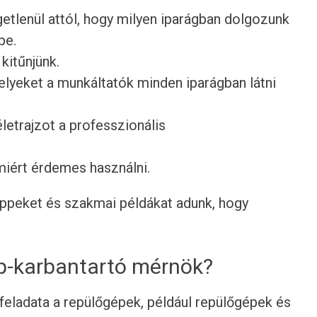
getlenül attól, hogy milyen iparágban dolgozunk
be.
 kitűnjünk.
lyeket a munkáltatók minden iparágban látni
etrajzot a professzionális
 miért érdemes használni.
tippeket és szakmai példákat adunk, hogy
ép-karbantartó mérnök?
eladata a repülőgépek, például repülőgépek és