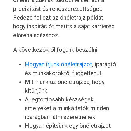
önéletrajzuknak tükröznie kell ezt a
precizitást és rendszerezettséget.
Fedezd fel ezt az önéletrajz példát,
hogy inspirációt meríts a saját karriered
előrehaladásához.
A következőkről fogunk beszélni:
Hogyan írjunk önéletrajzot
, iparágtól
és munkaköröktől függetlenül.
Mit írjunk az önéletrajzba, hogy
kitűnjünk.
A legfontosabb készségek,
amelyeket a munkáltatók minden
iparágban látni szeretnének.
Hogyan építsünk egy önéletrajzot