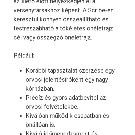
az illető előtt helyezkedjen el a
versenytársakhoz képest. A Scribe-en
keresztül könnyen összeállítható és
testreszabható a tökéletes önéletrajz
cél vagy összegző önéletrajz.
Például:
Korábbi tapasztalat szerzése egy
orvosi jelentésíróként egy nagy
kórházban.
Precíz és gyors adatbevitel az
orvosi felvételekbe.
Kiválóan működik csapatban és
önállóan is.
Kiváló időmenedzsment és