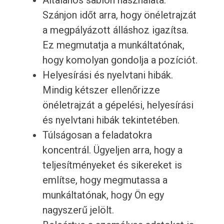
Általános sablon használata.
Szánjon időt arra, hogy önéletrajzát
a megpályázott álláshoz igazítsa.
Ez megmutatja a munkáltatónak,
hogy komolyan gondolja a pozíciót.
Helyesírási és nyelvtani hibák.
Mindig kétszer ellenőrizze
önéletrajzát a gépelési, helyesírási
és nyelvtani hibák tekintetében.
Túlságosan a feladatokra
koncentrál. Ügyeljen arra, hogy a
teljesítményeket és sikereket is
említse, hogy megmutassa a
munkáltatónak, hogy Ön egy
nagyszerű jelölt.