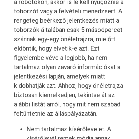
a robotokon, akkor is le kell nyűgöznie a
toborzót vagy a felvételi menedzsert. A
rengeteg beérkező jelentkezés miatt a
toborzók általában csak 5 másodpercet
szánnak egy-egy önéletrajzra, mielőtt
eldöntik, hogy elvetik-e azt. Ezt
figyelembe véve a legjobb, ha nem
tartalmaz olyan zavaró információkat a
jelentkezési lapján, amelyek miatt
kidobhatják azt. Ahhoz, hogy önéletrajza
biztosan kiemelkedjen, tekintse át az
alábbi listát arról, hogy mit nem szabad
feltüntetnie az álláspályázatán.
Nem tartalmaz kísérőlevelet. A
kísérőlevél remek módja annak,