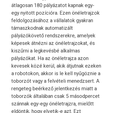
átlagosan 180 pályázatot kapnak egy-
egy nyitott pozícióra. Ezen önéletrajzok
feldolgozásához a vállalatok gyakran
támaszkodnak automatizált
pályázókövető rendszerekre, amelyek
képesek átnézni az önéletrajzokat, és
kiszűrni a legkevésbé alkalmas
pályázókat. Ha az önéletrajza azon
kevesek közé kerül, akik átjutnak ezeken
a robotokon, akkor is le kell nyűgöznie a
toborzót vagy a felvételi menedzsert. A
rengeteg beérkező jelentkezés miatt a
toborzók általában csak 5 másodpercet
szánnak egy-egy önéletrajzra, mielőtt
eldöntik, hogy elvetik-e azt. Ezt