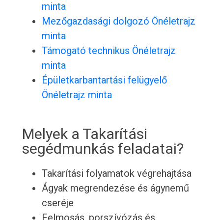
minta
Mezőgazdasági dolgozó Önéletrajz
minta
Támogató technikus Önéletrajz
minta
Épületkarbantartási felügyelő
Önéletrajz minta
Melyek a Takarítási
segédmunkás feladatai?
Takarítási folyamatok végrehajtása
Ágyak megrendezése és ágynemű
cseréje
Felmosás, porszívózás és