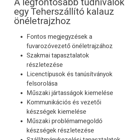
A legfontosabb tudnivalók
egy Teherszállító kalauz
önéletrajzhoz
Fontos megjegyzések a
fuvarozóvezető önéletrajzához
Szakmai tapasztalatok
részletezése
Licenctípusok és tanúsítványok
felsorolása
Műszaki jártasságok kiemelése
Kommunikációs és vezetői
készségek kiemelése
Műszaki problémamegoldó
készségek részletezése
Szállítmánykezelési tapasztalatok