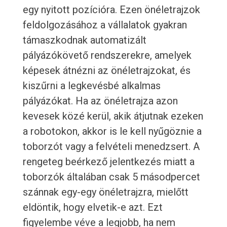
egy nyitott pozícióra. Ezen önéletrajzok
feldolgozásához a vállalatok gyakran
támaszkodnak automatizált
pályázókövető rendszerekre, amelyek
képesek átnézni az önéletrajzokat, és
kiszűrni a legkevésbé alkalmas
pályázókat. Ha az önéletrajza azon
kevesek közé kerül, akik átjutnak ezeken
a robotokon, akkor is le kell nyűgöznie a
toborzót vagy a felvételi menedzsert. A
rengeteg beérkező jelentkezés miatt a
toborzók általában csak 5 másodpercet
szánnak egy-egy önéletrajzra, mielőtt
eldöntik, hogy elvetik-e azt. Ezt
figyelembe véve a legjobb, ha nem