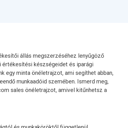
ékesítői állás megszerzéséhez lenyűgöző
 értékesítési készségeidet és iparági
k egy minta önéletrajzot, ami segíthet abban,
 a leendő munkaadóid szemében. Ismerd meg,
com sales önéletrajzot, amivel kitűnhetsz a
rágtól és munkaköröktől függetlenül.