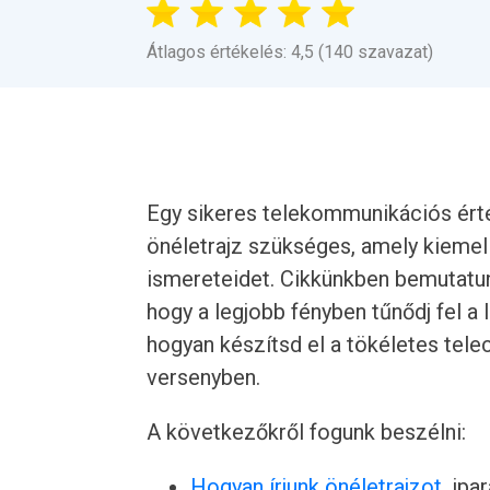
Átlagos értékelés: 4,5 (140 szavazat)
Egy sikeres telekommunikációs ért
önéletrajz szükséges, amely kiemeli
ismereteidet. Cikkünkben bemutatun
hogy a legjobb fényben tűnődj fel
hogyan készítsd el a tökéletes tele
versenyben.
A következőkről fogunk beszélni:
Hogyan írjunk önéletrajzot
, ipa