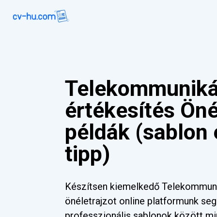
Telekommuniká
értékesítés Öné
példák (sablon
tipp)
Készítsen kiemelkedő Telekommuni
önéletrajzot online platformunk se
professzionális sablonok között mi