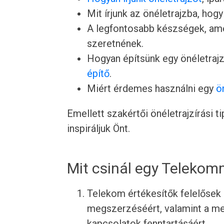
Mit írjunk az önéletrajzba, hogy
A legfontosabb készségek, ame
szeretnének.
Hogyan építsünk egy önéletrajz
építő
.
Miért érdemes használni egy
ö
Emellett szakértői önéletrajzírási 
inspiráljuk Önt.
Mit csinál egy Telekom
Telekom értékesítők felelősek a
megszerzéséért, valamint a meg
kapcsolatok fenntartásáért.