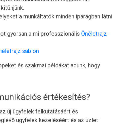
 kitűnjünk.
lyeket a munkáltatók minden iparágban látni
ot gyorsan a mi professzionális
Önéletrajz-
néletrajz sablon
tippeket és szakmai példákat adunk, hogy
munikációs értékesítés?
z új ügyfelek felkutatásáért és
lévő ügyfelek kezeléséért és az üzleti