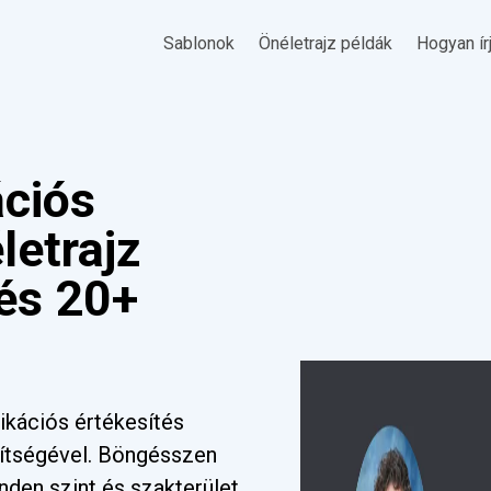
Sablonok
Önéletrajz példák
Hogyan ír
ciós
letrajz
 és 20+
kációs értékesítés
gítségével. Böngésszen
nden szint és szakterület